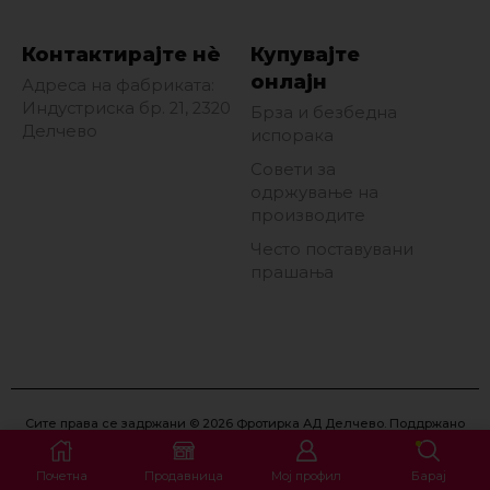
Контактирајте нè
Купувајте
онлајн
Адреса на фабриката:
Индустриска бр. 21, 2320
Брза и безбедна
Делчево
испорака
Совети за
одржување на
производите
Често поставувани
прашања
Сите права се задржани © 2026 Фротирка АД Делчево. Поддржано
од
Eon Marketing
.
Почетна
Продавница
Мој профил
Барај