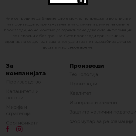
Ние се трудиме да бидеме што е можно попрецизни во описите
на производите, прикажувањата на сликите и цените на самите
производи, но не можеме да гарантираме дека сите информации
се целосни и без грешки. Сите производи прикажани на
страницата се дел од нашата понуда и тоа не подразбира дека се
достапни во секое време.
За
Производи
компанијата
Технологија
Производство
Производи
Капацитети и
Квалитет
погони
Испорака и замени
Мисија и
Заштита на лични податоц
стратегија
Формулар за рекламација
Сертификати