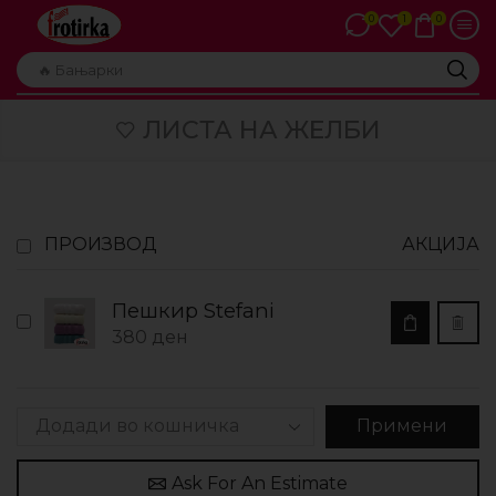
1
0
0
🔥 Бањарки
ЛИСТА НА ЖЕЛБИ
ПРОИЗВОД
АКЦИЈА
Пешкир Stefani
380
ден
Примени
Ask For An Estimate