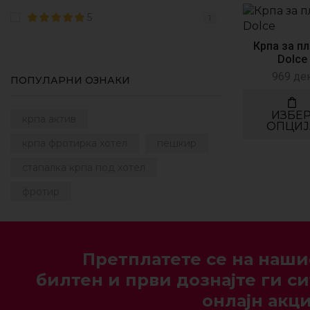
10
5
1
Крпа за п
Dolce
969
де
ПОПУЛАРНИ ОЗНАКИ
ИЗБЕ
крпа актив
ОПЦИЈ
крпа фротирка хотел
пешкир
стапалка крпа под хотел
фротир
Претплатете се на наши
билтен и први дознајте ги си
онлајн акци