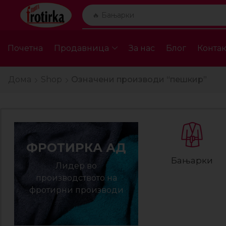
🔥 Бањарки
Почетна
Продавница
За нас
Блог
Контак
Дома
Shop
Означени производи “пешкир”
ФРОТИРКА АД
Бањарки
Лидер во
производството на
фротирни производи