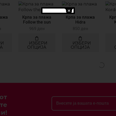
лажа
Крпа за плажа
Крпа за плажа
Кр
Follow the sun
Hidra
н
969
ден
850
ден
РИ
ИЗБЕРИ
ИЗБЕРИ
А
ОПЦИЈА
ОПЦИЈА
от
те
и!