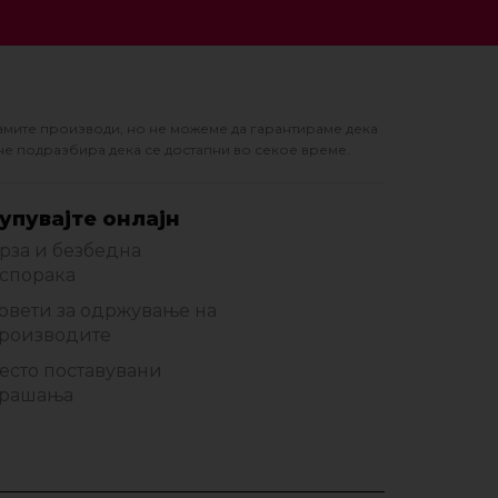
амите производи, но не можеме да гарантираме дека
не подразбира дека се достапни во секое време.
упувајте онлајн
рза и безбедна
спорака
овети за одржување на
роизводите
есто поставувани
рашања