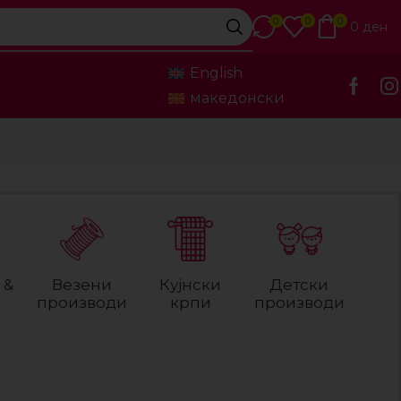
0
0
0
0
ден
English
македонски
 &
Везени
Кујнски
Детски
производи
крпи
производи