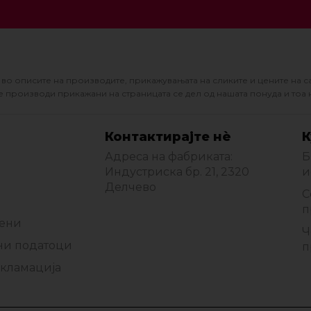
во описите на производите, прикажувањата на сликите и цените на с
 производи прикажани на страницата се дел од нашата понуда и тоа 
Контактирајте нè
К
Адреса на фабриката:
Б
Индустриска бр. 21, 2320
и
Делчево
С
п
мени
Ч
ни податоци
п
екламација