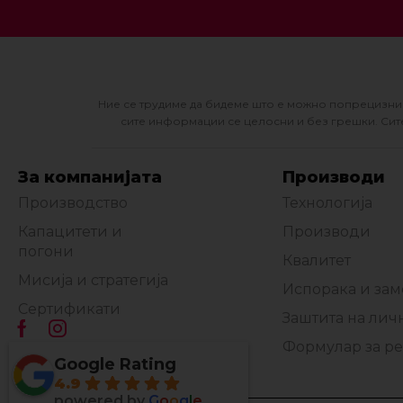
Ние се трудиме да бидеме што е можно попрецизни 
сите информации се целосни и без грешки. Сите
За компанијата
Производи
Производство
Технологија
Капацитети и
Производи
погони
Квалитет
Мисија и стратегија
Испорака и за
Сертификати
Заштита на лич
Формулар за р
Google Rating
4.9
powered by
G
o
o
g
l
e