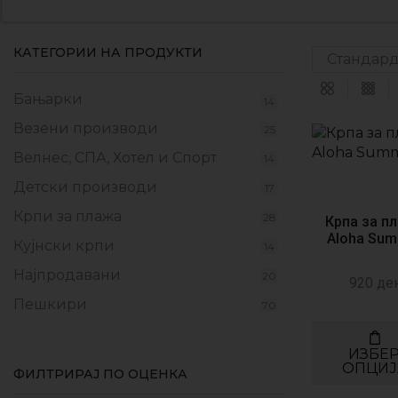
КАТЕГОРИИ НА ПРОДУКТИ
Бањарки
14
Везени производи
25
Велнес, СПА, Хотел и Спорт
14
Детски производи
17
Крпи за плажа
28
Крпа за п
Aloha Su
Кујнски крпи
14
Најпродавани
20
920
де
Пешкири
70
Прекривки
17
ИЗБЕ
Производи од флаер
9
ОПЦИЈ
ФИЛТРИРАЈ ПО ОЦЕНКА
Промотивни пакети