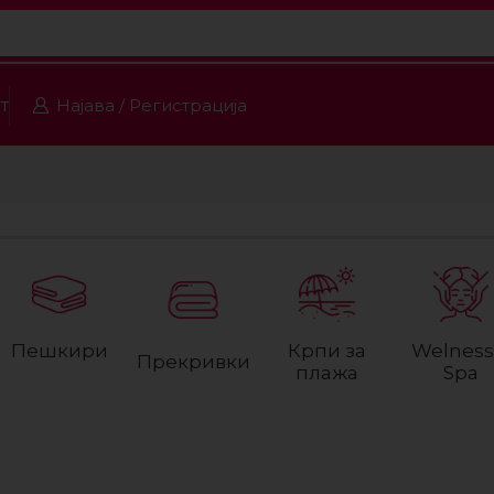
т
Најава / Регистрација
Пешкири
Крпи за
Welness
Прекривки
плажа
Spa