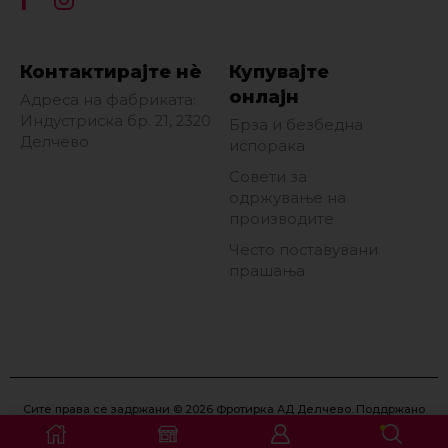
Контактирајте нè
Купувајте
онлајн
Адреса на фабриката:
Индустриска бр. 21, 2320
Брза и безбедна
Делчево
испорака
Совети за
одржување на
производите
Често поставувани
прашања
Сите права се задржани © 2026 Фротирка АД Делчево. Поддржано
од
Eon Marketing
.