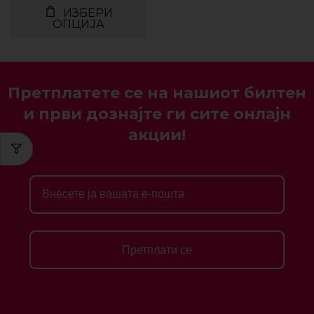
ИЗБЕРИ
ОПЦИЈА
Претплатете се на нашиот билтен
и први дознајте ги сите онлајн
акции!
Претплати се