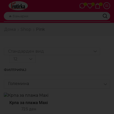
0
0
0
🔥 Бањарки
Дома
Shop
Pink
ФИЛТРИРАЈ
Големина
Крпа за плажа Maxi
725
ден