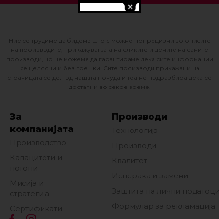
Ние се трудиме да бидеме што е можно попрецизни во описите
на производите, прикажувањата на сликите и цените на самите
производи, но не можеме да гарантираме дека сите информации
се целосни и без грешки. Сите производи прикажани на
страницата се дел од нашата понуда и тоа не подразбира дека се
достапни во секое време.
За
Производи
компанијата
Технологија
Производство
Производи
Капацитети и
Квалитет
погони
Испорака и замени
Мисија и
Заштита на лични податоц
стратегија
Формулар за рекламација
Сертификати