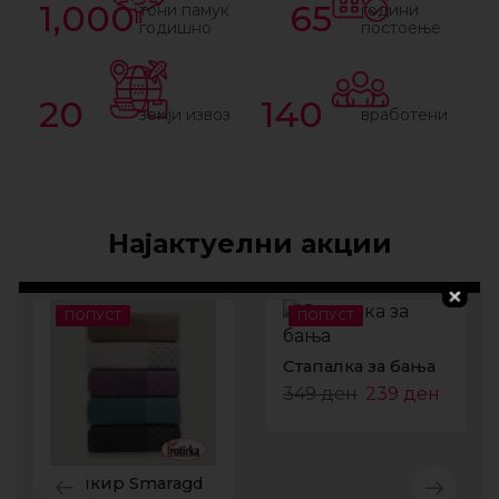
1,000
65
тони памук
години
годишно
постоење
20
140
земји извоз
вработени
Најактуелни акции
ПОПУСТ
ПОПУСТ
Стапалка за бања
349
ден
239
ден
Пешкир Smaragd