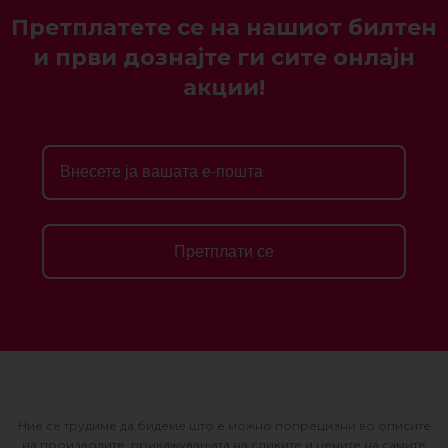
Претплатете се на нашиот билтен
и први дознајте ги сите онлајн
акции!
Претплати се
Ние се трудиме да бидеме што е можно попрецизни во описите
на производите, прикажувањата на сликите и цените на самите