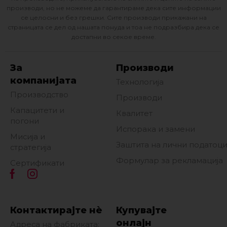
производи, но не можеме да гарантираме дека сите информации
се целосни и без грешки. Сите производи прикажани на
страницата се дел од нашата понуда и тоа не подразбира дека се
достапни во секое време.
За
Производи
компанијата
Технологија
Производство
Производи
Капацитети и
Квалитет
погони
Испорака и замени
Мисија и
Заштита на лични податоц
стратегија
Формулар за рекламација
Сертификати
Контактирајте нè
Купувајте
онлајн
Адреса на фабриката: