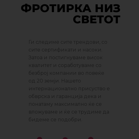
ФРОТИРКА НИЗ
СВЕТОТ
Ги следиме сите трендови, со
сите сертификати и насоки.
Затоа и постигнуваме висок
квалитет и соработуваме со
безброј компании во повеќе
од 20 земји. Нашето
интернационално присуство е
обврска и гаранција дека и
понатаму максимално ќе се
вложуваме и ќе се трудиме да
бидеме се подобри.