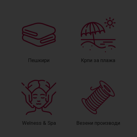
Пешкири
Крпи за плажа
Welness & Spa
Везени производи