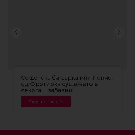
Со детска бањарка или Пончо
од Фротирка сушењето е
секогаш забавно!
Прочитај повеќе