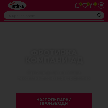
0
0
0
🔥 Крпи за плажа
ФРОТИРКА
КОМПАНИ АД
Производство на готови
текстилни производи од фротир
НАЈПОПУЛАРНИ
ПРОИЗВОДИ