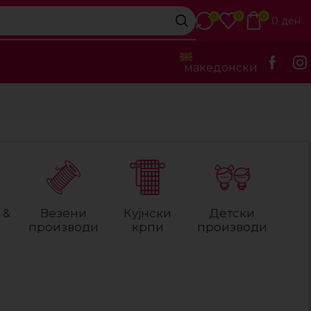
0
0
0
0
ден
македонски
 &
Везени
Кујнски
Детски
производи
крпи
производи