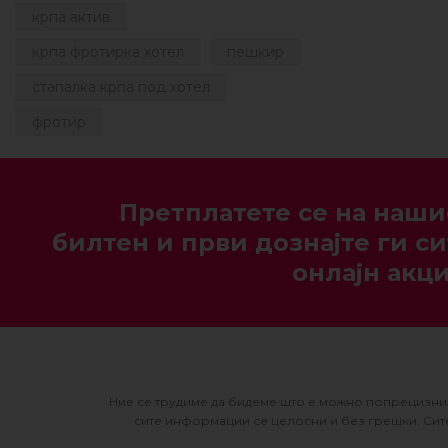
крпа актив
крпа фротирка хотел
пешкир
стапалка крпа под хотел
фротир
Претплатете се на наши
билтен и први дознајте ги си
онлајн акци
Ние се трудиме да бидеме што е можно попрецизни 
сите информации се целосни и без грешки. Сите