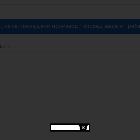
л, не се пронајдени производи според вашето преб