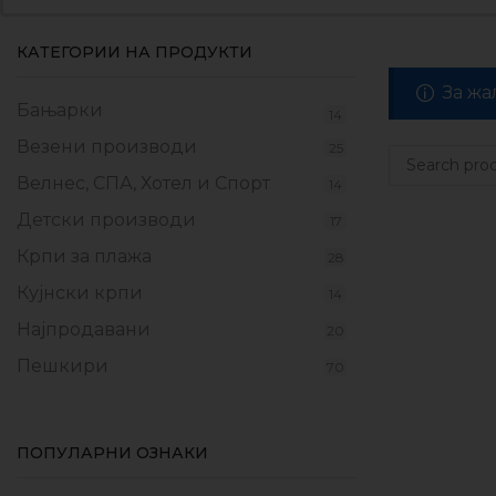
КАТЕГОРИИ НА ПРОДУКТИ
За жа
Бањарки
14
Везени производи
25
Велнес, СПА, Хотел и Спорт
14
Детски производи
17
Крпи за плажа
28
Кујнски крпи
14
Најпродавани
20
Пешкири
70
Прекривки
17
Производи од флаер
9
ПОПУЛАРНИ ОЗНАКИ
Промотивни пакети
10