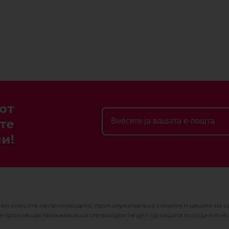
от
те
и!
во описите на производите, прикажувањата на сликите и цените на с
 производи прикажани на страницата се дел од нашата понуда и тоа 