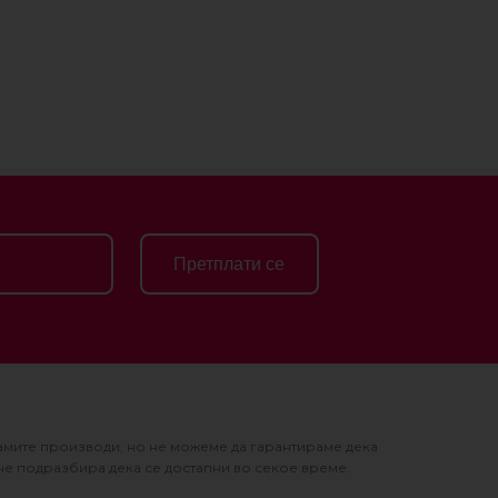
Претплати се
амите производи, но не можеме да гарантираме дека
не подразбира дека се достапни во секое време.