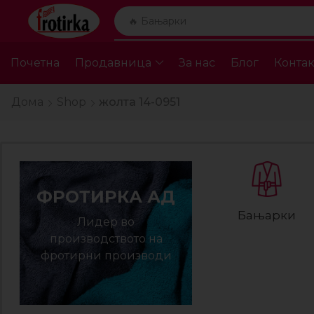
Почетна
Продавница
За нас
Блог
Контак
Дома
Shop
жолта 14-0951
ФРОТИРКА АД
Бањарки
Лидер во
производството на
фротирни производи