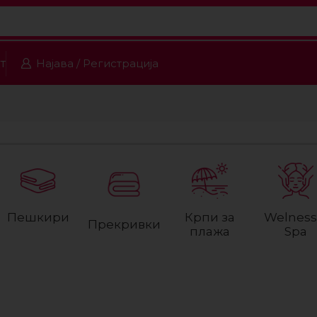
т
Најава / Регистрација
Пешкири
Крпи за
Welness
Прекривки
плажа
Spa