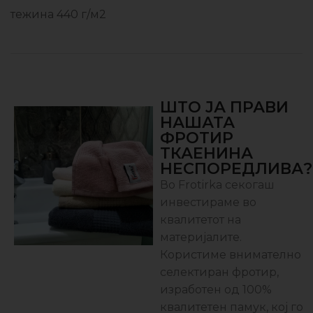
тежина 440 г/м2
ШТО ЈА ПРАВИ
НАШАТА
ФРОТИР
ТКАЕНИНА
НЕСПОРЕДЛИВА?
Во Frotirka секогаш
инвестираме во
квалитетот на
материјалите.
Користиме внимателно
селектиран фротир,
изработен од 100%
квалитетен памук, кој го