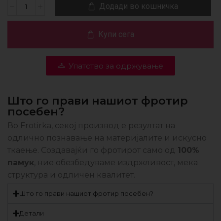
Додади во кошничка
Купи сега
Упатство за одржување
Што го прави нашиот фротир
посебен?
Во Frotirka, секој производ е резултат на
одлично познавање на материјалите и искусно
ткаење. Создавајќи го фротирот само од
100%
памук
, ние обезбедуваме издржливост, мека
структура и одличен квалитет.
Што го прави нашиот фротир посебен?
Детали