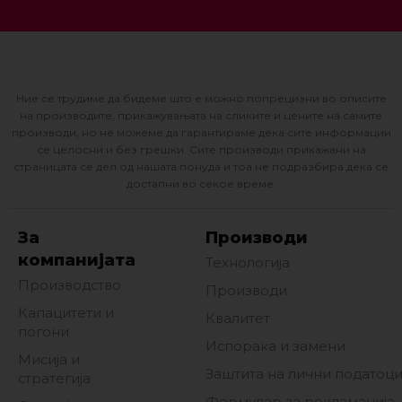
Ние се трудиме да бидеме што е можно попрецизни во описите
на производите, прикажувањата на сликите и цените на самите
производи, но не можеме да гарантираме дека сите информации
се целосни и без грешки. Сите производи прикажани на
страницата се дел од нашата понуда и тоа не подразбира дека се
достапни во секое време.
За
Производи
компанијата
Технологија
Производство
Производи
Капацитети и
Квалитет
погони
Испорака и замени
Мисија и
Заштита на лични податоц
стратегија