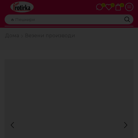
0
0
0
🔥 Пешкири
Дома
Везени производи