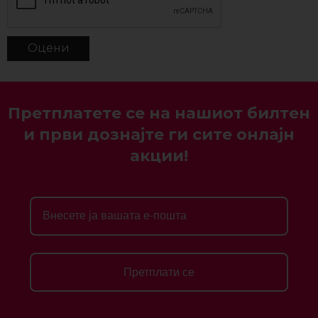
Претплатете се на нашиот билтен
и први дознајте ги сите онлајн
акции!
Претплати се