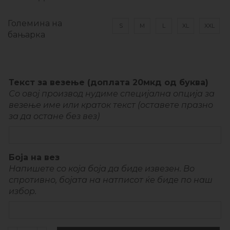
Големина на
S
M
L
XL
XXL
бањарка
Текст за везење (доплата 20мкд од буква)
Со овој производ нудиме специјална опција за
везење име или краток текст (оставете празно
за да остане без вез)
Боја на вез
Напишете со која боја да биде извезен. Во
спротивно, бојата на натписот ќе биде по наш
избор.