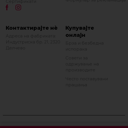
Формулар за рекламација
Сертификати
Контактирајте нè
Купувајте
онлајн
Адреса на фабриката:
Индустриска бр. 21, 2320
Брза и безбедна
Делчево
испорака
Совети за
одржување на
производите
Често поставувани
прашања
Сите права се задржани © 2026 Фротирка АД Делчево. Поддржано