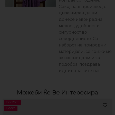
кој трае со години.
Секој наш производ е
дизајниран да ви
донесе извонредна
мекост, удобност и
сигурност во
секојдневието. Со
изборот на природни
материјали, се грижиме
за вашиот дом и за
подобра, поздравa
иднина за сите нас.
Можеби Ќе Ве Интересира
ПОПУСТ
НОВО