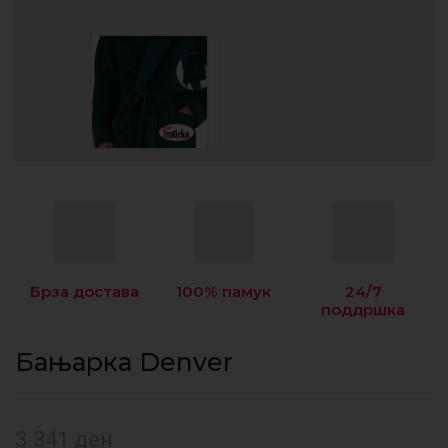
Брза достава
100% памук
24/7
поддршка
Бањарка Denver
3.341
ден