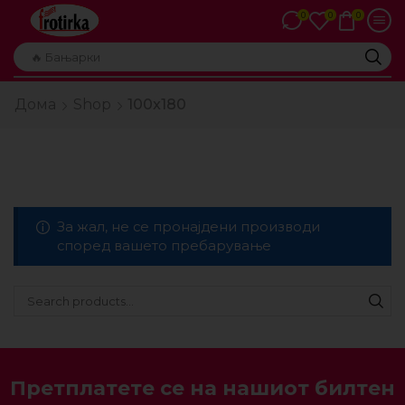
0
0
0
🔥 Бањарки
Дома
Shop
100x180
За жал, не се пронајдени производи
според вашето пребарување
Претплатете се на нашиот билтен