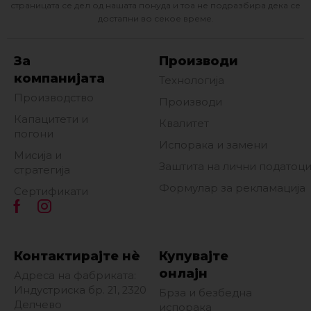
страницата се дел од нашата понуда и тоа не подразбира дека се
достапни во секое време.
За
Производи
компанијата
Технологија
Производство
Производи
Капацитети и
Квалитет
погони
Испорака и замени
Мисија и
Заштита на лични податоц
стратегија
Формулар за рекламација
Сертификати
Контактирајте нè
Купувајте
онлајн
Адреса на фабриката:
Индустриска бр. 21, 2320
Брза и безбедна
Делчево
испорака