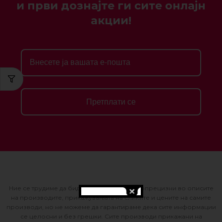
и први дознајте ги сите онлајн
акции!
Претплати се
Ние се трудиме да бидеме што е можно попрецизни во описите
на производите, прикажувањата на сликите и цените на самите
производи, но не можеме да гарантираме дека сите информации
се целосни и без грешки. Сите производи прикажани на