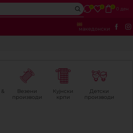
0
0
0
0
ден
македонски
 &
Везени
Кујнски
Детски
производи
крпи
производи