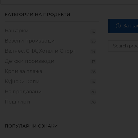
КАТЕГОРИИ НА ПРОДУКТИ
За жа
Бањарки
14
Везени производи
25
Велнес, СПА, Хотел и Спорт
14
Детски производи
17
Крпи за плажа
28
Кујнски крпи
14
Најпродавани
20
Пешкири
70
Прекривки
17
Производи од флаер
9
ПОПУЛАРНИ ОЗНАКИ
Промотивни пакети
10