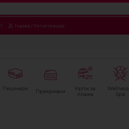
т
Најава / Регистрација
Пешкири
Крпи за
Welness
Прекривки
плажа
Spa