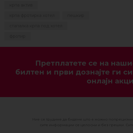
крпа актив
крпа фротирка хотел
пешкир
стапалка крпа под хотел
фротир
Претплатете се на наши
билтен и први дознајте ги си
онлајн акци
Ние се трудиме да бидеме што е можно попрецизни 
сите информации се целосни и без грешки. Сите