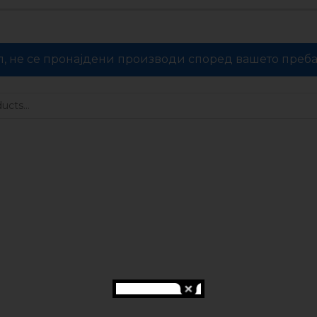
л, не се пронајдени производи според вашето преб