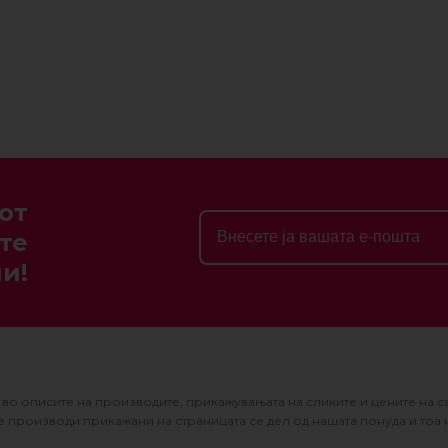
от
те
и!
во описите на производите, прикажувањата на сликите и цените на с
 производи прикажани на страницата се дел од нашата понуда и тоа 