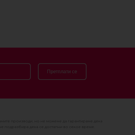
Претплати се
амите производи, но не можеме да гарантираме дека
не подразбира дека се достапни во секое време.