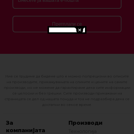
Претплати се
Ние се трудиме да бидеме што е можно попрецизни во описите
на производите, прикажувањата на сликите и цените на самите
производи, но не можеме да гарантираме дека сите информации
се целосни и без грешки. Сите производи прикажани на
страницата се дел од нашата понуда и тоа не подразбира дека се
достапни во секое време.
За
Производи
компанијата
Технологија