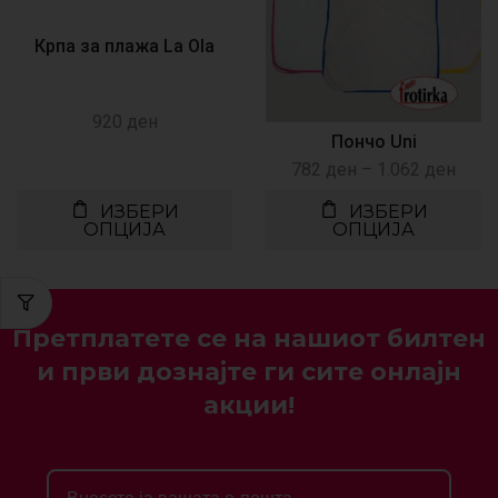
Крпа за плажа La Ola
920
ден
Пончо Uni
782
ден
–
1.062
ден
ИЗБЕРИ
ИЗБЕРИ
ОПЦИЈА
ОПЦИЈА
Претплатете се на нашиот билтен
и први дознајте ги сите онлајн
акции!