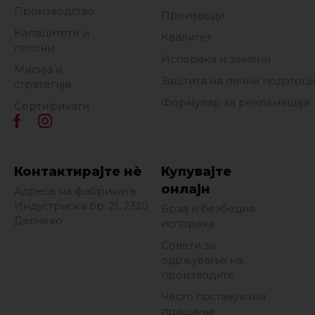
Производство
Производи
Капацитети и
Квалитет
погони
Испорака и замени
Мисија и
Заштита на лични податоц
стратегија
Формулар за рекламација
Сертификати
Контактирајте нè
Купувајте
онлајн
Адреса на фабриката:
Индустриска бр. 21, 2320
Брза и безбедна
Делчево
испорака
Совети за
одржување на
производите
Често поставувани
прашања