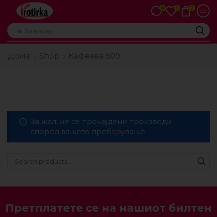
0
0
0
🔥 Бањарки
Дома
Shop
Кафеава 509
За жал, не се пронајдени производи
според вашето пребарување
Претплатете се на нашиот билтен