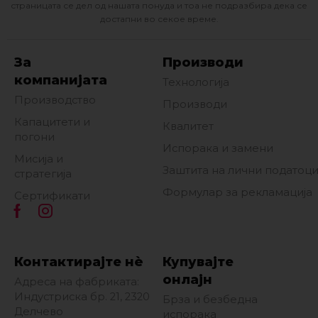
страницата се дел од нашата понуда и тоа не подразбира дека се
достапни во секое време.
За
Производи
компанијата
Технологија
Производство
Производи
Капацитети и
Квалитет
погони
Испорака и замени
Мисија и
Заштита на лични податоц
стратегија
Формулар за рекламација
Сертификати
Контактирајте нè
Купувајте
онлајн
Адреса на фабриката:
Индустриска бр. 21, 2320
Брза и безбедна
Делчево
испорака