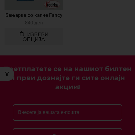
Бањарка со капче Fancy
840
ден
ИЗБЕРИ
ОПЦИЈА
Претплатете се на нашиот билтен
и први дознајте ги сите онлајн
акции!