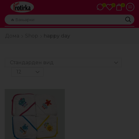
0
0
0
🔥 Бањарки
Дома
Shop
happy day