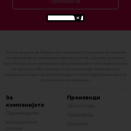
Претплати се
Ние се трудиме да бидеме што е можно попрецизни во описите
на производите, прикажувањата на сликите и цените на самите
производи, но не можеме да гарантираме дека сите информации
се целосни и без грешки. Сите производи прикажани на
страницата се дел од нашата понуда и тоа не подразбира дека се
достапни во секое време.
За
Производи
компанијата
Технологија
Производство
Производи
Капацитети и
Квалитет
погони