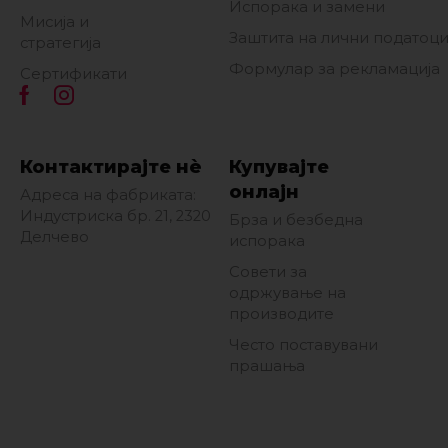
Испорака и замени
Мисија и
Заштита на лични податоц
стратегија
Формулар за рекламација
Сертификати
Контактирајте нè
Купувајте
онлајн
Адреса на фабриката:
Индустриска бр. 21, 2320
Брза и безбедна
Делчево
испорака
Совети за
одржување на
производите
Често поставувани
прашања