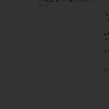
Понеделник - петок: 8:00 -
16:00
Од
Да
Бр
Оп