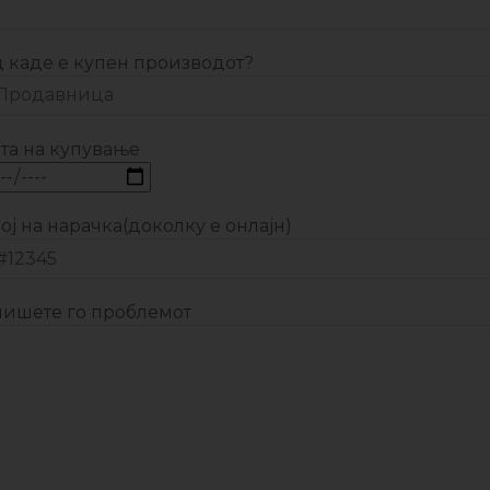
 каде е купен производот?
та на купување
ој на нарачка(доколку е онлајн)
ишете го проблемот