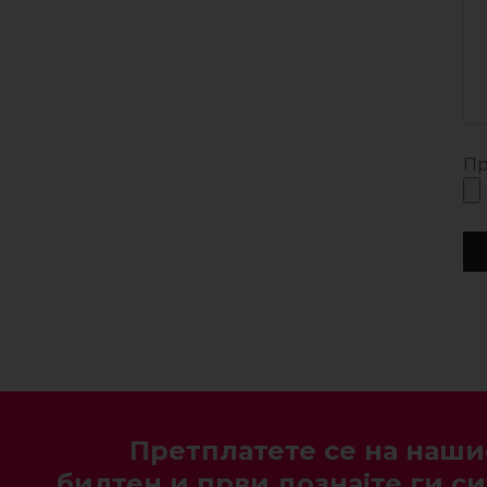
Пр
Претплатете се на наши
билтен и први дознајте ги си