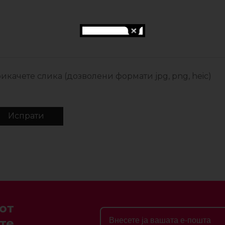
икачете слика (дозволени формати jpg, png, heic)
от
те