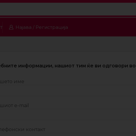
т
Најава / Регистрација
бните информации, нашиот тим ќе ви одговори во 
шето име
шиот e-mail
лефонски контакт