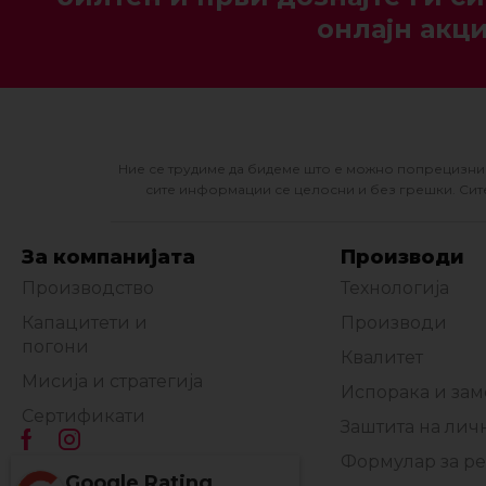
онлајн акци
Ние се трудиме да бидеме што е можно попрецизни 
сите информации се целосни и без грешки. Сите
За компанијата
Производи
Производство
Технологија
Капацитети и
Производи
погони
Квалитет
Мисија и стратегија
Испорака и за
Сертификати
Заштита на лич
Формулар за р
Google Rating