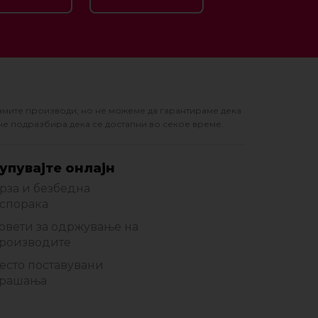
амите производи, но не можеме да гарантираме дека
не подразбира дека се достапни во секое време.
упувајте онлајн
рза и безбедна
спорака
овети за одржување на
роизводите
есто поставувани
рашања