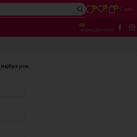
0
0
0
0
ден
македонски
најбрз рок.