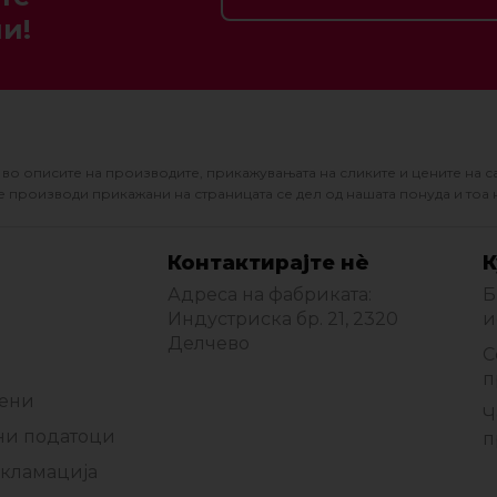
и!
во описите на производите, прикажувањата на сликите и цените на с
 производи прикажани на страницата се дел од нашата понуда и тоа 
Контактирајте нè
К
Адреса на фабриката:
Б
Индустриска бр. 21, 2320
и
Делчево
С
п
мени
Ч
ни податоци
п
екламација