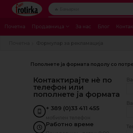
🔥 Бањарки
Почетна
Продавница
За нас
Блог
Контак
Почетна
Формулар за рекламација
Пополнете ја формата подолу со потре
Контактирајте нè по
Ва
телефон или
пополнете ја формата
Ва
+ 389 (0)33 411 455
мобилен телефон
Работно време
Те