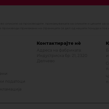
во описите на производите, прикажувањата на сликите и цените на с
 производи прикажани на страницата се дел од нашата понуда и тоа 
Контактирајте нè
К
Адреса на фабриката:
Б
Индустриска бр. 21, 2320
и
Делчево
С
п
мени
Ч
ни податоци
п
екламација