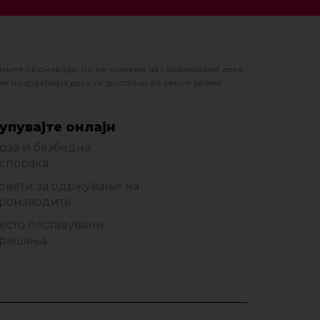
амите производи, но не можеме да гарантираме дека
не подразбира дека се достапни во секое време.
упувајте онлајн
рза и безбедна
спорака
овети за одржување на
роизводите
есто поставувани
рашања