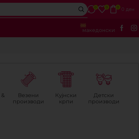
0
0
0
0
ден
македонски
 &
Везени
Кујнски
Детски
производи
крпи
производи