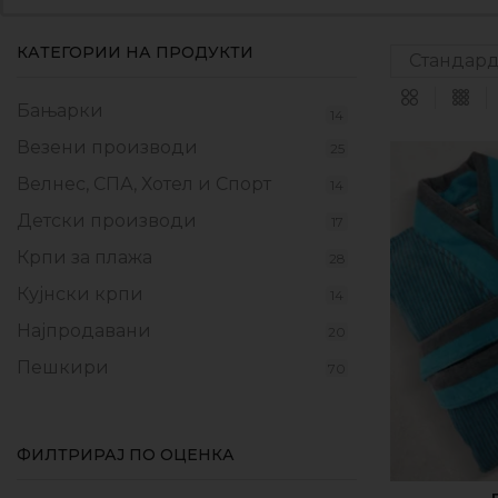
КАТЕГОРИИ НА ПРОДУКТИ
Бањарки
14
Везени производи
25
Велнес, СПА, Хотел и Спорт
14
Детски производи
17
Крпи за плажа
28
Кујнски крпи
14
Најпродавани
20
Пешкири
70
Прекривки
17
Производи од флаер
9
ФИЛТРИРАЈ ПО ОЦЕНКА
Промотивни пакети
10