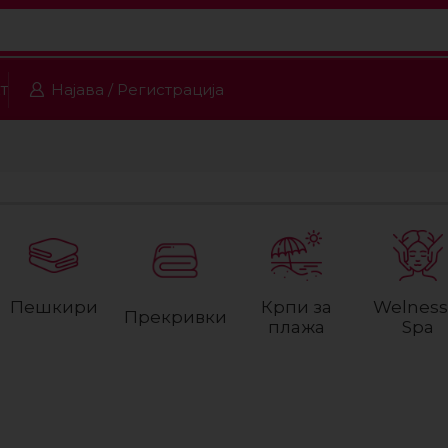
т
Најава / Регистрација
Пешкири
Крпи за
Welness
Прекривки
плажа
Spa