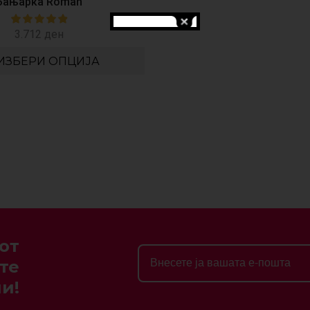
Бањарка Roman
3.712
ден
ИЗБЕРИ ОПЦИЈА
от
те
и!