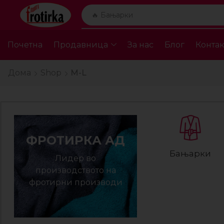
🔥 Бањарки
Почетна
Продавница
За нас
Блог
Контак
Дома
Shop
M-L
ФРОТИРКА АД
Бањарки
Лидер во
производството на
фротирни производи