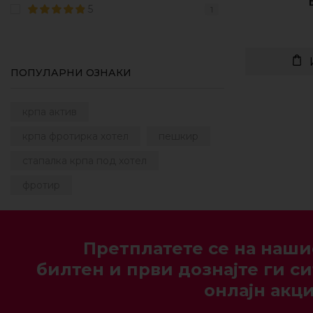
5
1
ПОПУЛАРНИ ОЗНАКИ
крпа актив
крпа фротирка хотел
пешкир
стапалка крпа под хотел
фротир
Претплатете се на наши
билтен и први дознајте ги си
онлајн акци