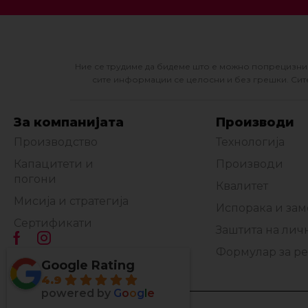
Ние се трудиме да бидеме што е можно попрецизни 
сите информации се целосни и без грешки. Сите
За компанијата
Производи
Производство
Технологија
Капацитети и
Производи
погони
Квалитет
Мисија и стратегија
Испорака и за
Сертификати
Заштита на лич
Формулар за р
Google Rating
4.9
powered by
G
o
o
g
l
e