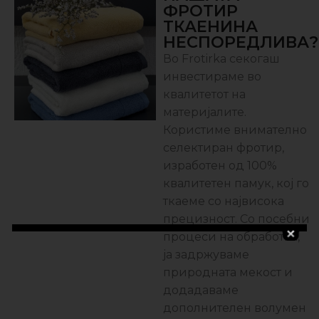
ФРОТИР
ТКАЕНИНА
НЕСПОРЕДЛИВА?
Во Frotirka секогаш
инвестираме во
квалитетот на
материјалите.
Користиме внимателно
селектиран фротир,
изработен од 100%
квалитетен памук, кој го
ткаеме со највисока
прецизност. Со посебни
процеси на обработка,
ја задржуваме
природната мекост и
додадаваме
дополнителен волумен