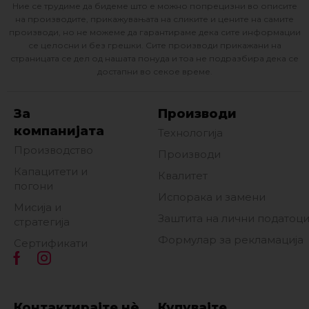
Ние се трудиме да бидеме што е можно попрецизни во описите
на производите, прикажувањата на сликите и цените на самите
производи, но не можеме да гарантираме дека сите информации
се целосни и без грешки. Сите производи прикажани на
страницата се дел од нашата понуда и тоа не подразбира дека се
достапни во секое време.
За
Производи
компанијата
Технологија
Производство
Производи
Капацитети и
Квалитет
погони
Испорака и замени
Мисија и
Заштита на лични податоц
стратегија
Формулар за рекламација
Сертификати
Контактирајте нè
Купувајте