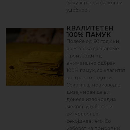
за чувство на раскош и
удобност.
КВАЛИТЕТЕН
100% ПАМУК
Повеќе од 60 години,
во Frotirka создаваме
производи од
внимателно одбран
100% памук, со квалитет
кој трае со години.
Секој наш производ е
дизајниран да ви
донесе извонредна
мекост, удобност и
сигурност во
секојдневието. Со
изборот на природни