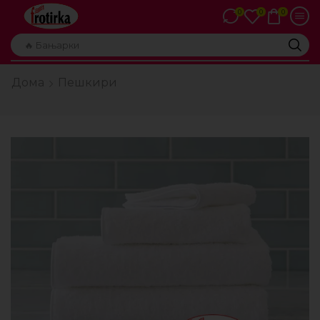
0
0
0
🔥 Бањарки
Дома
Пешкири