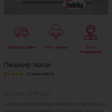
Брза достава
100% памук
24/7
поддршка
Пешкир Natur
(
1
коментар/и)
352
ден
–
689
ден
доколку изберете натпис, напишете во забелешка со
која боја да биде извезен. Во спротивно, бојата на