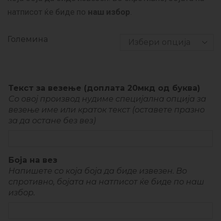
натписот ќе биде по
наш избор
.
Големина
Текст за везење (доплата 20мкд од буква)
Со овој производ нудиме специјална опција за
везење име или краток текст (оставете празно
за да остане без вез)
Боја на вез
Напишете со која боја да биде извезен. Во
спротивно, бојата на натписот ќе биде по наш
избор.