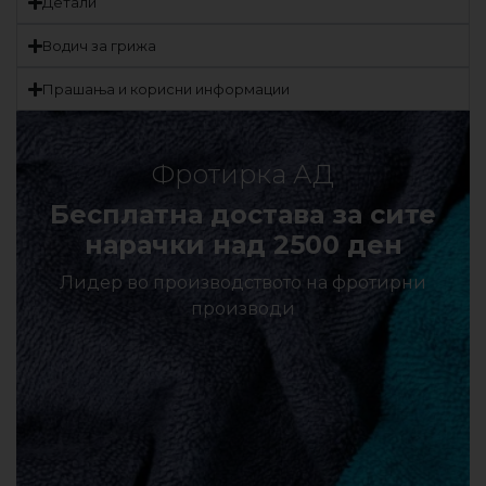
Детали
Водич за грижа
Прашања и корисни информации
Фротирка АД
Бесплатна достава за сите
нарачки над 2500 ден
Лидер во производството на фротирни
производи