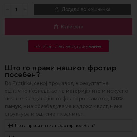
Додади во кошничка
Купи сега
Упатство за одржување
Што го прави нашиот фротир
посебен?
Во Frotirka, секој производ е резултат на
одлично познавање на материјалите и искусно
ткаење. Создавајќи го фротирот само од
100%
памук
, ние обезбедуваме издржливост, мека
структура и одличен квалитет.
Што го прави нашиот фротир посебен?