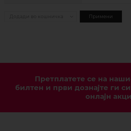
Примени
Претплатете се на наши
билтен и први дознајте ги си
онлајн акци