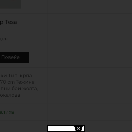
р Tesa
ден
j Повеќе
ки Тип: крпа
70 cm Тежина:
пни бои жолта,
ортокалова
залиха