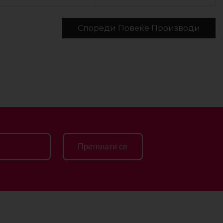
Спореди Повеќе Производи
Претплати се