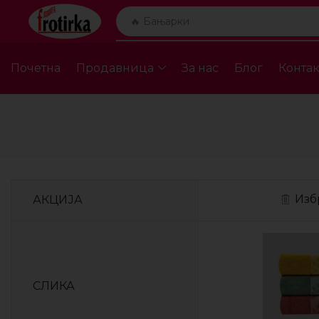
🔥 Бањарки
Почетна
Продавница
За нас
Блог
Контак
Из
АКЦИЈА
СЛИКА