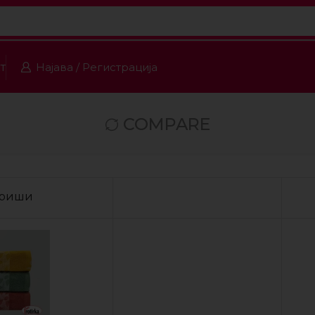
т
Најава / Регистрација
COMPARE
бриши