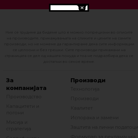
Ние се трудиме да бидеме што е можно попрецизни во описите
на производите, прикажувањата на сликите и цените на самите
производи, но не можеме да гарантираме дека сите информации
се целосни и без грешки. Сите производи прикажани на
страницата се дел од нашата понуда и тоа не подразбира дека се
достапни во секое време.
За
Производи
компанијата
Технологија
Производство
Производи
Капацитети и
Квалитет
погони
Испорака и замени
Мисија и
Заштита на лични податоц
стратегија
Формулар за рекламација