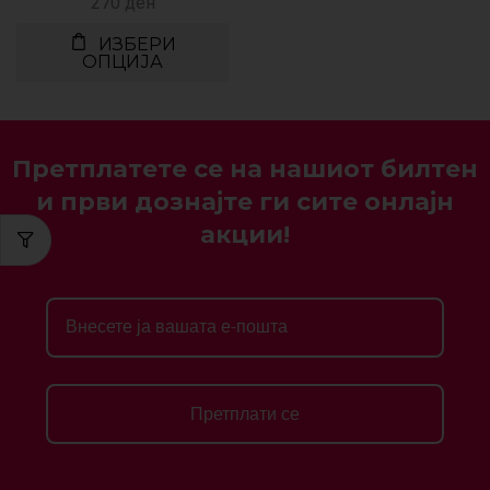
270
ден
ИЗБЕРИ
ОПЦИЈА
Претплатете се на нашиот билтен
и први дознајте ги сите онлајн
акции!
Претплати се