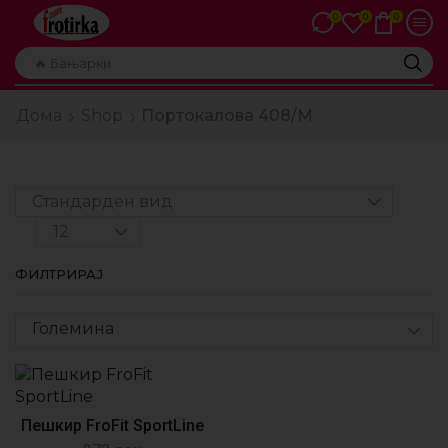
0
0
0
🔥 Бањарки
Дома
Shop
Портокалова 408/М
ФИЛТРИРАЈ
Големина
Пешкир FroFit SportLine