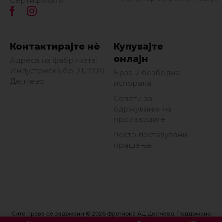
Сертификати
Контактирајте нè
Купувајте
онлајн
Адреса на фабриката:
Индустриска бр. 21, 2320
Брза и безбедна
Делчево
испорака
Совети за
одржување на
производите
Често поставувани
прашања
Сите права се задржани © 2026 Фротирка АД Делчево. Поддржано
од
Eon Marketing
.