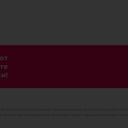
от
те
и!
во описите на производите, прикажувањата на сликите и цените на с
 производи прикажани на страницата се дел од нашата понуда и тоа 