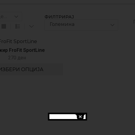
ФИЛТРИРАЈ
Големина
ир FroFit SportLine
270
ден
ИЗБЕРИ ОПЦИЈА