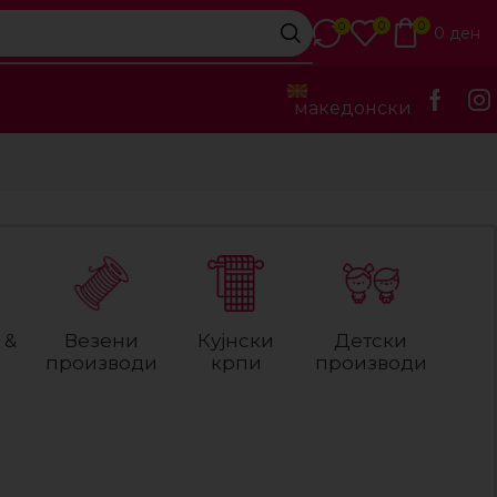
0
0
0
0
ден
македонски
 &
Везени
Кујнски
Детски
производи
крпи
производи