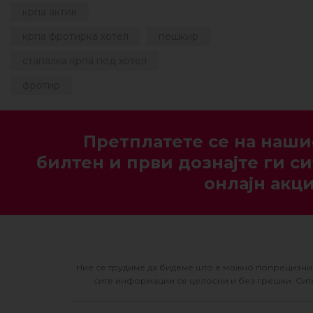
крпа актив
крпа фротирка хотел
пешкир
стапалка крпа под хотел
фротир
Претплатете се на наши
билтен и први дознајте ги си
онлајн акци
Ние се трудиме да бидеме што е можно попрецизни 
сите информации се целосни и без грешки. Сите