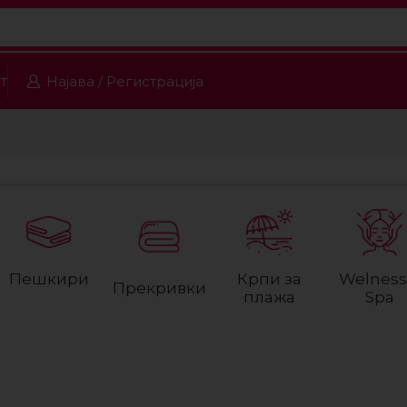
т
Најава / Регистрација
Пешкири
Крпи за
Welness
Прекривки
плажа
Spa