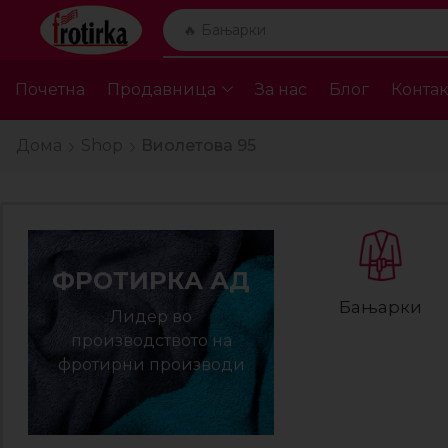
🔥 Крпи за плажа
Почетна
Продавница
За нас
Блог
Контак
Дома
Shop
Виолетова 95
ФРОТИРКА АД
Бањарки
Лидер во
производството на
фротирни производи