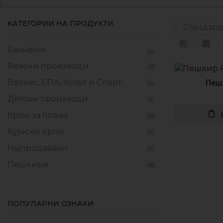
КАТЕГОРИИ НА ПРОДУКТИ
Бањарки
14
Везени производи
25
Велнес, СПА, Хотел и Спорт
Пешк
14
Детски производи
17
Крпи за плажа
28
Кујнски крпи
14
Најпродавани
20
Пешкири
68
Прекривки
17
Производи од флаер
6
ПОПУЛАРНИ ОЗНАКИ
Промотивни пакети
4