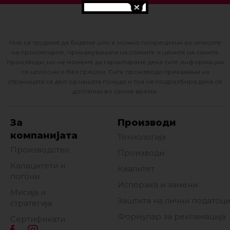
Ние се трудиме да бидеме што е можно попрецизни во описите
на производите, прикажувањата на сликите и цените на самите
производи, но не можеме да гарантираме дека сите информации
се целосни и без грешки. Сите производи прикажани на
страницата се дел од нашата понуда и тоа не подразбира дека се
достапни во секое време.
За
Производи
компанијата
Технологија
Производство
Производи
Капацитети и
Квалитет
погони
Испорака и замени
Мисија и
Заштита на лични податоц
стратегија
Формулар за рекламација
Сертификати