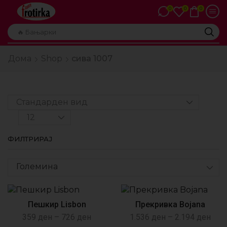
0
0
0
🔥 Бањарки
Дома
Shop
сива 1007
ФИЛТРИРАЈ
Големина
Пешкир Lisbon
Прекривка Bojana
359
ден
–
726
ден
1.536
ден
–
2.194
ден