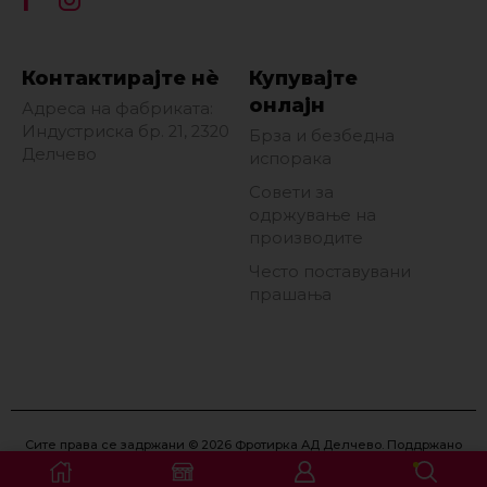
Контактирајте нè
Купувајте
онлајн
Адреса на фабриката:
Индустриска бр. 21, 2320
Брза и безбедна
Делчево
испорака
Совети за
одржување на
производите
Често поставувани
прашања
Сите права се задржани © 2026 Фротирка АД Делчево. Поддржано
од
Eon Marketing
.