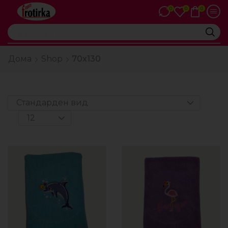
0
0
0
🔥 Бањарки
Дома
Shop
70x130