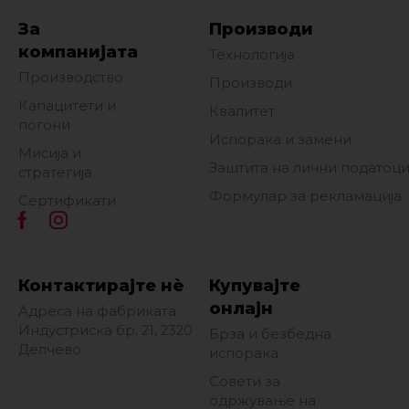
За
Производи
компанијата
Технологија
Производство
Производи
Капацитети и
Квалитет
погони
Испорака и замени
Мисија и
Заштита на лични податоц
стратегија
Формулар за рекламација
Сертификати
Контактирајте нè
Купувајте
онлајн
Адреса на фабриката:
Индустриска бр. 21, 2320
Брза и безбедна
Делчево
испорака
Совети за
одржување на