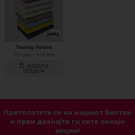
Пешкир Vanesa
101
ден
–
614
ден
ИЗБЕРИ
ОПЦИЈА
Претплатете се на нашиот билтен
и први дознајте ги сите онлајн
акции!