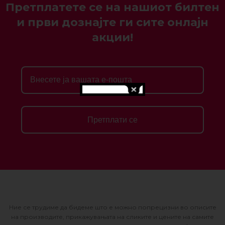
Претплатете се на нашиот билтен
и први дознајте ги сите онлајн
акции!
Претплати се
Ние се трудиме да бидеме што е можно попрецизни во описите
на производите, прикажувањата на сликите и цените на самите