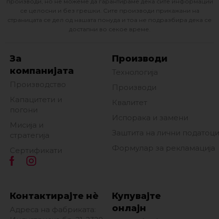
производи, но не можеме да гарантираме дека сите информации
се целосни и без грешки. Сите производи прикажани на
страницата се дел од нашата понуда и тоа не подразбира дека се
достапни во секое време.
За
Производи
компанијата
Технологија
Производство
Производи
Капацитети и
Квалитет
погони
Испорака и замени
Мисија и
Заштита на лични податоц
стратегија
Формулар за рекламација
Сертификати
Контактирајте нè
Купувајте
онлајн
Адреса на фабриката: