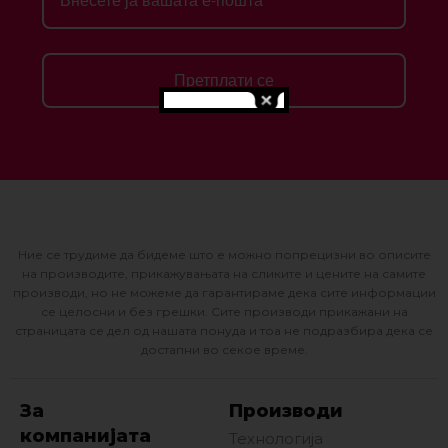
Претплати се
Ние се трудиме да бидеме што е можно попрецизни во описите
на производите, прикажувањата на сликите и цените на самите
производи, но не можеме да гарантираме дека сите информации
се целосни и без грешки. Сите производи прикажани на
страницата се дел од нашата понуда и тоа не подразбира дека се
достапни во секое време.
За
Производи
компанијата
Технологија