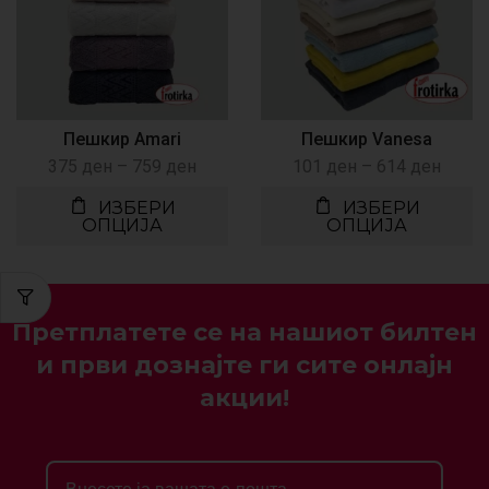
Пешкир Amari
Пешкир Vanesa
375
ден
–
759
ден
101
ден
–
614
ден
ИЗБЕРИ
ИЗБЕРИ
ОПЦИЈА
ОПЦИЈА
Претплатете се на нашиот билтен
и први дознајте ги сите онлајн
акции!