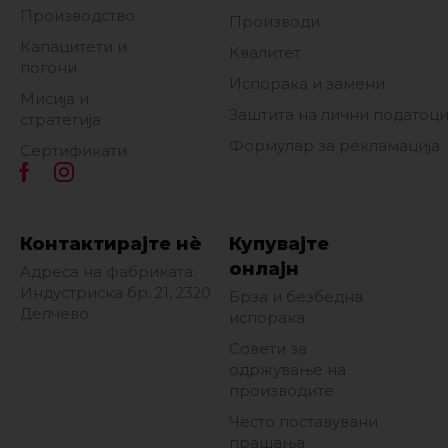
Производство
Производи
Капацитети и
Квалитет
погони
Испорака и замени
Мисија и
Заштита на лични податоц
стратегија
Формулар за рекламација
Сертификати
Контактирајте нè
Купувајте
онлајн
Адреса на фабриката:
Индустриска бр. 21, 2320
Брза и безбедна
Делчево
испорака
Совети за
одржување на
производите
Често поставувани
прашања