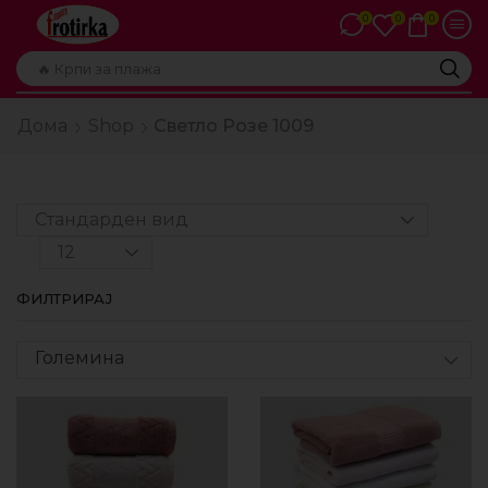
0
0
0
🔥 Крпи за плажа
Дома
Shop
Светло Розе 1009
ФИЛТРИРАЈ
Големина