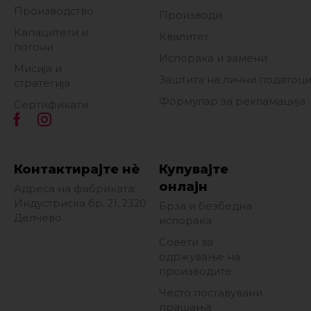
Производство
Производи
Капацитети и
Квалитет
погони
Испорака и замени
Мисија и
Заштита на лични податоц
стратегија
Формулар за рекламација
Сертификати
Контактирајте нè
Купувајте
онлајн
Адреса на фабриката:
Индустриска бр. 21, 2320
Брза и безбедна
Делчево
испорака
Совети за
одржување на
производите
Често поставувани
прашања