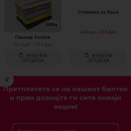
Стапалка за бања
349
ден
239
ден
Пешкир Vanesa
101
ден
–
614
ден
ИЗБЕРИ
ИЗБЕРИ
ОПЦИЈА
ОПЦИЈА
Претплатете се на нашиот билтен
и први дознајте ги сите онлајн
акции!