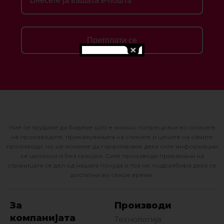
Претплати се
Ние се трудиме да бидеме што е можно попрецизни во описите
на производите, прикажувањата на сликите и цените на самите
производи, но не можеме да гарантираме дека сите информации
се целосни и без грешки. Сите производи прикажани на
страницата се дел од нашата понуда и тоа не подразбира дека се
достапни во секое време.
За
Производи
компанијата
Технологија