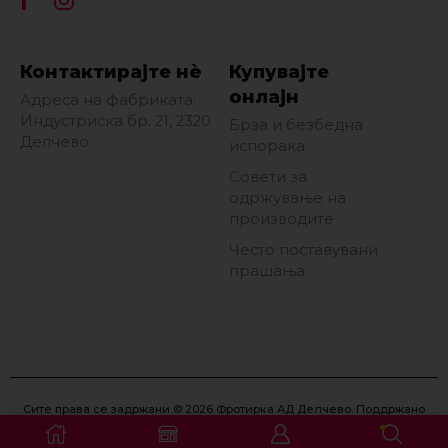
Контактирајте нè
Купувајте
онлајн
Адреса на фабриката:
Индустриска бр. 21, 2320
Брза и безбедна
Делчево
испорака
Совети за
одржување на
производите
Често поставувани
прашања
Сите права се задржани © 2026 Фротирка АД Делчево. Поддржано
од
Eon Marketing
.