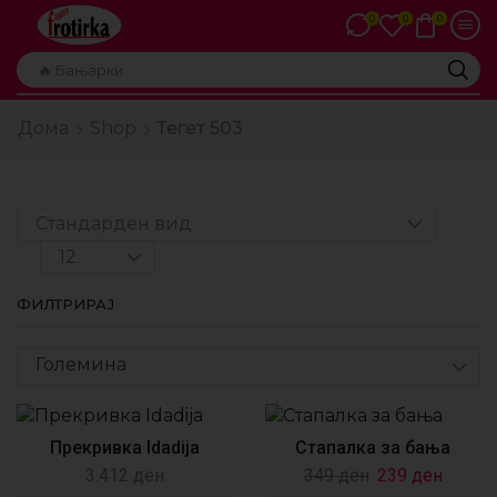
0
0
0
🔥 Бањарки
Дома
Shop
Тегет 503
ФИЛТРИРАЈ
Големина
Прекривка Idadija
Стапалка за бања
3.412
ден
349
ден
239
ден