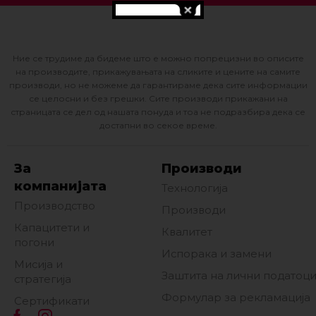
Ние се трудиме да бидеме што е можно попрецизни во описите
на производите, прикажувањата на сликите и цените на самите
производи, но не можеме да гарантираме дека сите информации
се целосни и без грешки. Сите производи прикажани на
страницата се дел од нашата понуда и тоа не подразбира дека се
достапни во секое време.
За
Производи
компанијата
Технологија
Производство
Производи
Капацитети и
Квалитет
погони
Испорака и замени
Мисија и
Заштита на лични податоц
стратегија
Формулар за рекламација
Сертификати