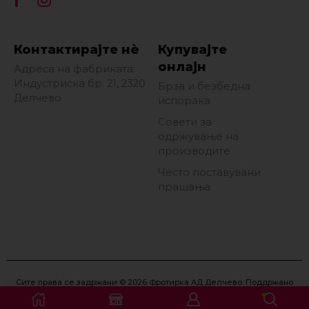
Контактирајте нè
Купувајте
онлајн
Адреса на фабриката:
Индустриска бр. 21, 2320
Брза и безбедна
Делчево
испорака
Совети за
одржување на
производите
Често поставувани
прашања
Сите права се задржани © 2026 Фротирка АД Делчево. Поддржано
од
Eon Marketing
.