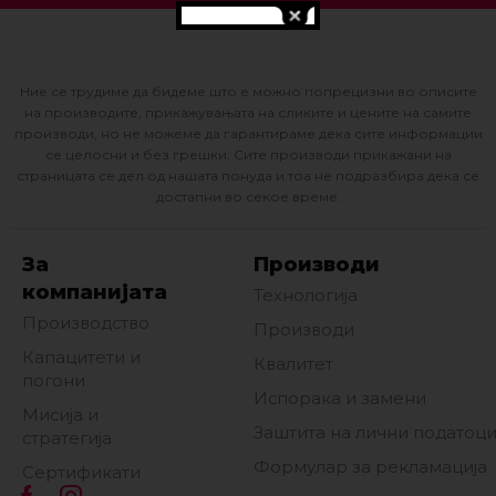
Ние се трудиме да бидеме што е можно попрецизни во описите
на производите, прикажувањата на сликите и цените на самите
производи, но не можеме да гарантираме дека сите информации
се целосни и без грешки. Сите производи прикажани на
страницата се дел од нашата понуда и тоа не подразбира дека се
достапни во секое време.
За
Производи
компанијата
Технологија
Производство
Производи
Капацитети и
Квалитет
погони
Испорака и замени
Мисија и
Заштита на лични податоц
стратегија
Формулар за рекламација
Сертификати