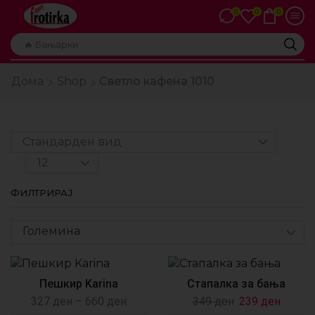
0
0
0
🔥 Бањарки
Дома
Shop
Светло кафена 1010
ФИЛТРИРАЈ
Големина
Пешкир Karina
Стапалка за бања
327
ден
–
660
ден
349
ден
239
ден