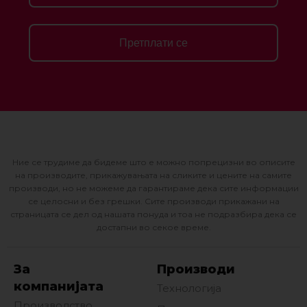
Претплати се
Ние се трудиме да бидеме што е можно попрецизни во описите
на производите, прикажувањата на сликите и цените на самите
производи, но не можеме да гарантираме дека сите информации
се целосни и без грешки. Сите производи прикажани на
страницата се дел од нашата понуда и тоа не подразбира дека се
достапни во секое време.
За
Производи
компанијата
Технологија
Производство