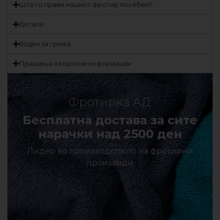
Што го прави нашиот фротир посебен?
Детали
Водич за грижа
Прашања и корисни информации
Фротирка АД
Бесплатна достава за сите
нарачки над 2500 ден
Лидер во производството на фротирни
производи