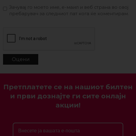
Зачувај го моето име, е-маил и веб страна во овој
пребарувач за следниот пат кога ќе коментирам.
Претплатете се на нашиот билтен
и први дознајте ги сите онлајн
акции!