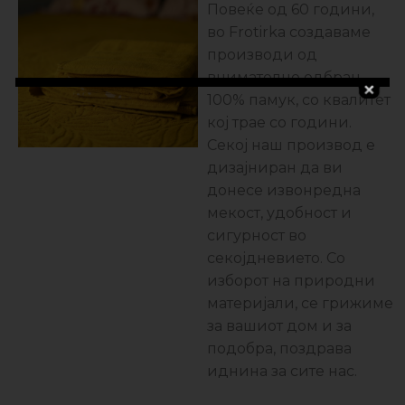
Повеќе од 60 години,
во Frotirka создаваме
производи од
внимателно одбран
100% памук, со квалитет
кој трае со години.
Секој наш производ е
дизајниран да ви
донесе извонредна
мекост, удобност и
сигурност во
секојдневието. Со
изборот на природни
материјали, се грижиме
за вашиот дом и за
подобра, поздравa
иднина за сите нас.