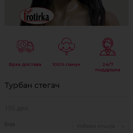
Брза достава
100% памук
24/7
поддршка
Турбан стегач
155
ден
Боја