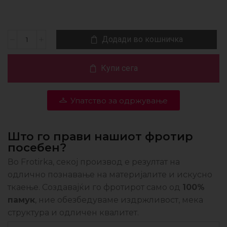
Додади во кошничка
Купи сега
Упатство за одржување
Што го прави нашиот фротир
посебен?
Во Frotirka, секој производ е резултат на
одлично познавање на материјалите и искусно
ткаење. Создавајќи го фротирот само од
100%
памук
, ние обезбедуваме издржливост, мека
структура и одличен квалитет.