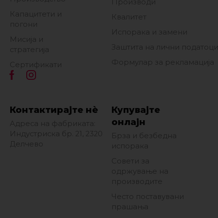
Производи
Капацитети и
Квалитет
погони
Испорака и замени
Мисија и
Заштита на лични податоц
стратегија
Формулар за рекламација
Сертификати
Контактирајте нè
Купувајте
онлајн
Адреса на фабриката:
Индустриска бр. 21, 2320
Брза и безбедна
Делчево
испорака
Совети за
одржување на
производите
Често поставувани
прашања