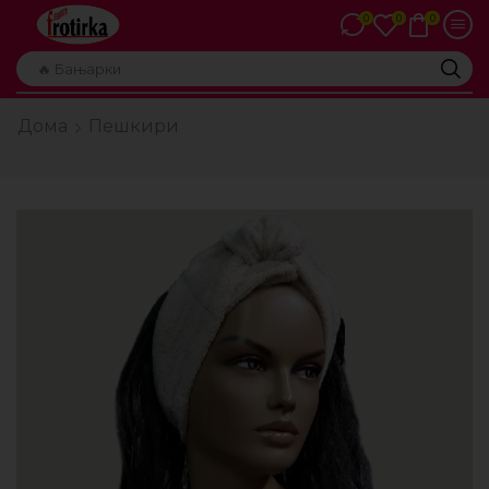
0
0
0
🔥 Бањарки
Дома
Пешкири