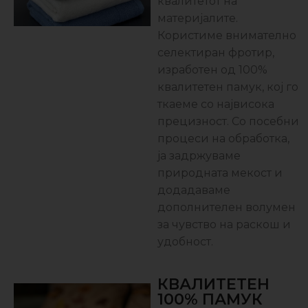
квалитетот на
материјалите.
Користиме внимателно
селектиран фротир,
изработен од 100%
квалитетен памук, кој го
ткаеме со највисока
прецизност. Со посебни
процеси на обработка,
ја задржуваме
природната мекост и
додадаваме
дополнителен волумен
за чувство на раскош и
удобност.
КВАЛИТЕТЕН
100% ПАМУК