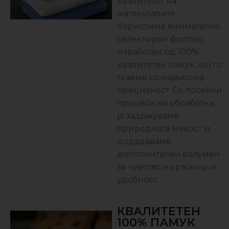
квалитетот на
материјалите.
Користиме внимателно
селектиран фротир,
изработен од 100%
квалитетен памук, кој го
ткаеме со највисока
прецизност. Со посебни
процеси на обработка,
ја задржуваме
природната мекост и
додадаваме
дополнителен волумен
за чувство на раскош и
удобност.
КВАЛИТЕТЕН
100% ПАМУК