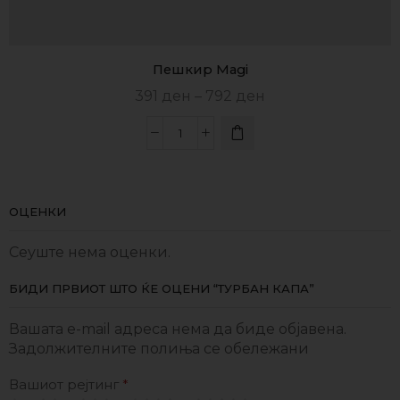
Пешкир Magi
391
ден
–
792
ден
ОЦЕНКИ
Сеуште нема оценки.
БИДИ ПРВИОТ ШТО ЌЕ ОЦЕНИ “ТУРБАН КАПА”
Вашата e-mail адреса нема да биде објавена.
Задолжителните полиња се обележани
Вашиот рејтинг
*