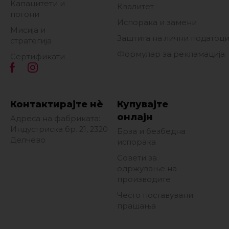
Капацитети и
Квалитет
погони
Испорака и замени
Мисија и
Заштита на лични податоц
стратегија
Формулар за рекламација
Сертификати
Контактирајте нè
Купувајте
онлајн
Адреса на фабриката:
Индустриска бр. 21, 2320
Брза и безбедна
Делчево
испорака
Совети за
одржување на
производите
Често поставувани
прашања