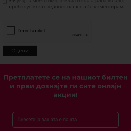
Зачувај го моето име, е-маил и веб страна во овој
пребарувач за следниот пат кога ќе коментирам.
Претплатете се на нашиот билтен
и први дознајте ги сите онлајн
акции!