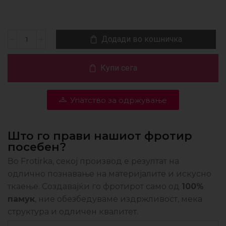
Додади во кошничка
Купи сега
Упатство за одржување
Што го прави нашиот фротир
посебен?
Во Frotirka, секој производ е резултат на
одлично познавање на материјалите и искусно
ткаење. Создавајќи го фротирот само од
100%
памук
, ние обезбедуваме издржливост, мека
структура и одличен квалитет.