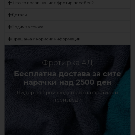
Што го прави нашиот фротир посебен?
Детали
Водич за грижа
Прашања и корисни информации
Фротирка АД
Бесплатна достава за сите
нарачки над 2500 ден
Лидер во производството на фротирни
производи