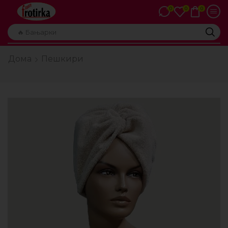
0
0
0
🔥 Бањарки
Дома
Пешкири