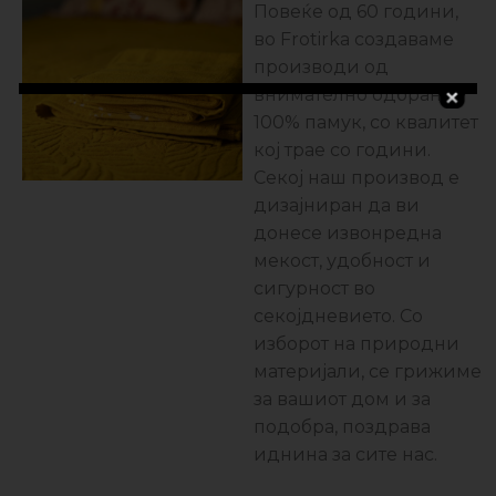
Повеќе од 60 години,
во Frotirka создаваме
производи од
внимателно одбран
100% памук, со квалитет
кој трае со години.
Секој наш производ е
дизајниран да ви
донесе извонредна
мекост, удобност и
сигурност во
секојдневието. Со
изборот на природни
материјали, се грижиме
за вашиот дом и за
подобра, поздравa
иднина за сите нас.