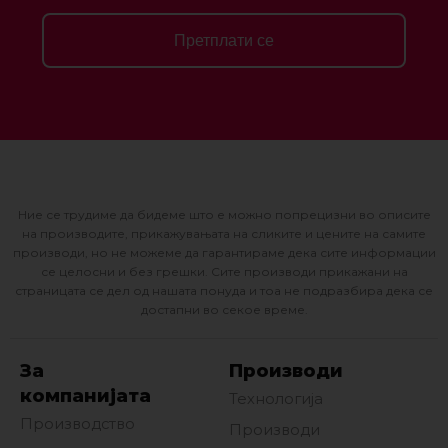
Претплати се
Ние се трудиме да бидеме што е можно попрецизни во описите
на производите, прикажувањата на сликите и цените на самите
производи, но не можеме да гарантираме дека сите информации
се целосни и без грешки. Сите производи прикажани на
страницата се дел од нашата понуда и тоа не подразбира дека се
достапни во секое време.
За
Производи
компанијата
Технологија
Производство
Производи