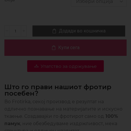
Додади во кошничка
Купи сега
Упатство за одржување
Што го прави нашиот фротир
посебен?
Во Frotirka, секој производ е резултат на
одлично познавање на материјалите и искусно
ткаење. Создавајќи го фротирот само од
100%
памук
, ние обезбедуваме издржливост, мека
структура и одличен квалитет.