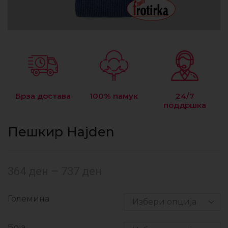
Брза достава
100% памук
24/7
поддршка
Пешкир Hajden
364
ден
–
737
ден
Големина
Боја