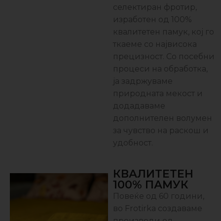
селектиран фротир,
изработен од 100%
квалитетен памук, кој го
ткаеме со највисока
прецизност. Со посебни
процеси на обработка,
ја задржуваме
природната мекост и
додадаваме
дополнителен волумен
за чувство на раскош и
удобност.
КВАЛИТЕТЕН
100% ПАМУК
Повеќе од 60 години,
во Frotirka создаваме
производи од