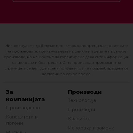
Ние се трудиме да бидеме што е можно попрецизни во описите
на производите, прикажувањата на сликите и цените на самите
производи, но не можеме да гарантираме дека сите информации
се целосни и без грешки. Сите производи прикажани на
страницата се дел од нашата понуда и тоа не подразбира дека се
достапни во секое време.
За
Производи
компанијата
Технологија
Производство
Производи
Капацитети и
Квалитет
погони
Испорака и замени
Мисија и