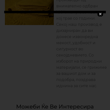
внимателно одбран
100% памук, со квалитет
кој трае со години.
Секој наш производ е
дизајниран да ви
донесе извонредна
мекост, удобност и
сигурност во
секојдневието. Со
изборот на природни
материјали, се грижиме
за вашиот дом и за
подобра, поздравa
иднина за сите нас.
Можеби Ќе Ве Интересира