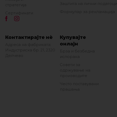
Заштита на лични податоц
стратегија
Формулар за рекламација
Сертификати
Контактирајте нè
Купувајте
онлајн
Адреса на фабриката:
Индустриска бр. 21, 2320
Брза и безбедна
Делчево
испорака
Совети за
одржување на
производите
Често поставувани
прашања