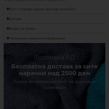
Што го прави нашиот фротир посебен?
Детали
Водич за грижа
Прашања и корисни информации
Фротирка АД
Бесплатна достава за сите
нарачки над 2500 ден
Лидер во производството на фротирни
производи