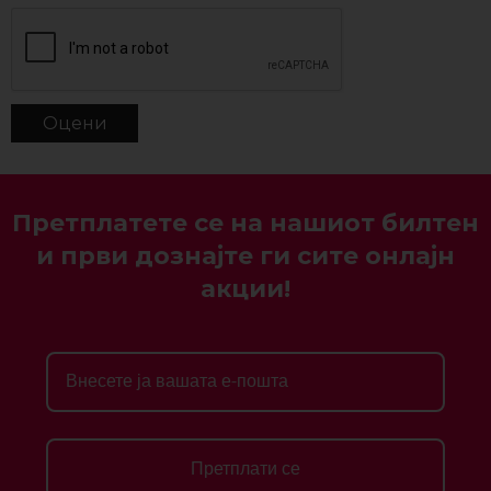
Претплатете се на нашиот билтен
и први дознајте ги сите онлајн
акции!
Претплати се