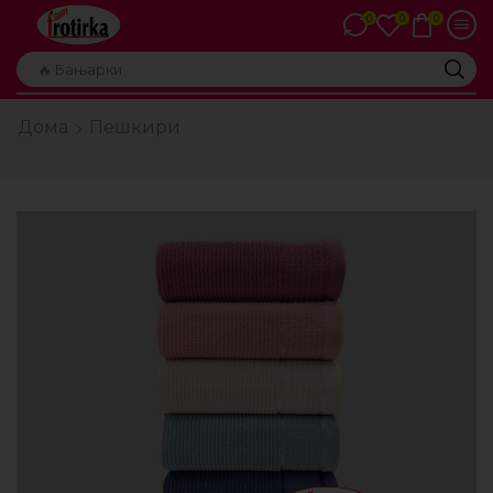
0
0
0
🔥 Бањарки
Дома
Пешкири