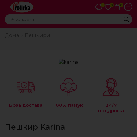
0
0
0
🔥 Бањарки
Дома
Пешкири
Брза достава
100% памук
24/7
поддршка
Пешкир Karina