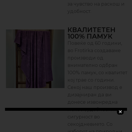
за чувство на раскош и
удобност.
КВАЛИТЕТЕН
100% ПАМУК
Повеќе од 60 години,
во Frotirka создаваме
производи од
внимателно одбран
100% памук, со квалитет
кој трае со години.
Секој наш производ е
дизајниран да ви
донесе извонредна
мекост, удобност и
сигурност во
секојдневието. Со
изборот на природни