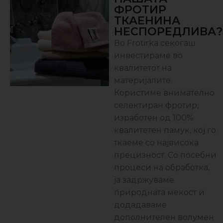
ФРОТИР
ТКАЕНИНА
НЕСПОРЕДЛИВА?
Во Frotirka секогаш
инвестираме во
квалитетот на
материјалите.
Користиме внимателно
селектиран фротир,
изработен од 100%
квалитетен памук, кој го
ткаеме со највисока
прецизност. Со посебни
процеси на обработка,
ја задржуваме
природната мекост и
додадаваме
дополнителен волумен