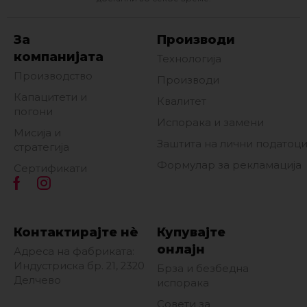
За
Производи
компанијата
Технологија
Производство
Производи
Капацитети и
Квалитет
погони
Испорака и замени
Мисија и
Заштита на лични податоц
стратегија
Формулар за рекламација
Сертификати
Контактирајте нè
Купувајте
онлајн
Адреса на фабриката:
Индустриска бр. 21, 2320
Брза и безбедна
Делчево
испорака
Совети за