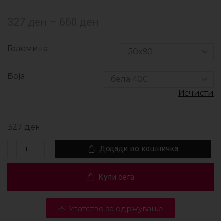
327
ден
–
660
ден
Големина
Боја
Исчисти
327
ден
Додади во кошничка
Купи сега
Упатство за одржување