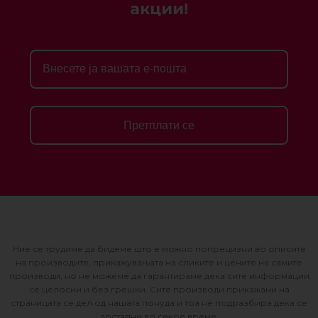
акции!
Претплати се
Ние се трудиме да бидеме што е можно попрецизни во описите
на производите, прикажувањата на сликите и цените на самите
производи, но не можеме да гарантираме дека сите информации
се целосни и без грешки. Сите производи прикажани на
страницата се дел од нашата понуда и тоа не подразбира дека се
достапни во секое време.