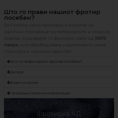
Што го прави нашиот фротир
посебен?
Во Frotirka, секој производ е резултат на
одлично познавање на материјалите и искусно
ткаење. Создавајќи го фротирот само од
100%
памук
, ние обезбедуваме издржливост, мека
структура и одличен квалитет.
Што го прави нашиот фротир посебен?
Детали
Водич за грижа
Прашања и корисни информации
Фротирка АД