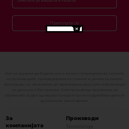
Претплати се
Ние се трудиме да бидеме што е можно попрецизни во описите
на производите, прикажувањата на сликите и цените на самите
производи, но не можеме да гарантираме дека сите информации
се целосни и без грешки. Сите производи прикажани на
страницата се дел од нашата понуда и тоа не подразбира дека се
достапни во секое време.
За
Производи
компанијата
Технологија