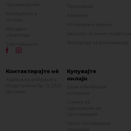
Производство
Производи
Капацитети и
Квалитет
погони
Испорака и замени
Мисија и
Заштита на лични податоц
стратегија
Формулар за рекламација
Сертификати
Контактирајте нè
Купувајте
онлајн
Адреса на фабриката:
Индустриска бр. 21, 2320
Брза и безбедна
Делчево
испорака
Совети за
одржување на
производите
Често поставувани
прашања