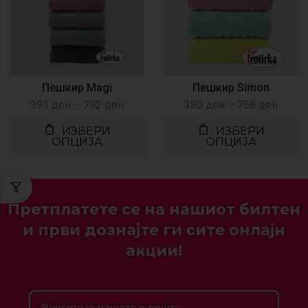
Пешкир Magi
Пешкир Simon
391
ден
–
792
ден
380
ден
–
768
ден
ИЗБЕРИ
ИЗБЕРИ
ОПЦИЈА
ОПЦИЈА
Претплатете се на нашиот билтен
и први дознајте ги сите онлајн
акции!