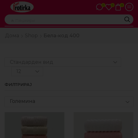
0
0
0
🔥 Пешкири
Дома
Shop
Бела-код 400
ФИЛТРИРАЈ
Големина