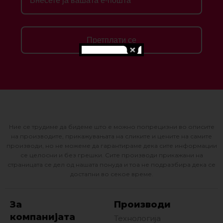
Претплати се
Ние се трудиме да бидеме што е можно попрецизни во описите
на производите, прикажувањата на сликите и цените на самите
производи, но не можеме да гарантираме дека сите информации
се целосни и без грешки. Сите производи прикажани на
страницата се дел од нашата понуда и тоа не подразбира дека се
достапни во секое време.
За
Производи
компанијата
Технологија