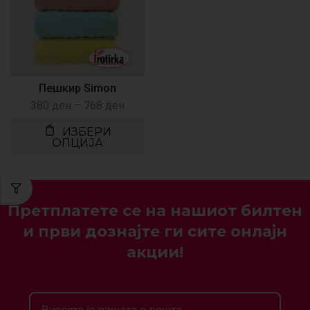
Пешкир Simon
380
ден
–
768
ден
ИЗБЕРИ
ОПЦИЈА
Претплатете се на нашиот билтен
и први дознајте ги сите онлајн
акции!