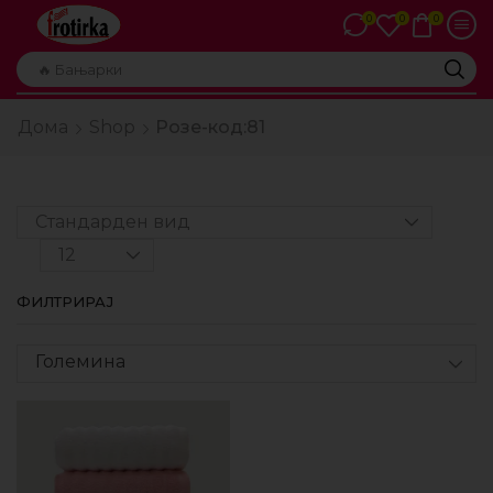
0
0
0
🔥 Бањарки
Дома
Shop
Розе-код:81
ФИЛТРИРАЈ
Големина