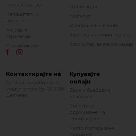
Производство
Производи
Капацитети и
Квалитет
погони
Испорака и замени
Мисија и
Заштита на лични податоц
стратегија
Формулар за рекламација
Сертификати
Контактирајте нè
Купувајте
онлајн
Адреса на фабриката:
Индустриска бр. 21, 2320
Брза и безбедна
Делчево
испорака
Совети за
одржување на
производите
Често поставувани
прашања