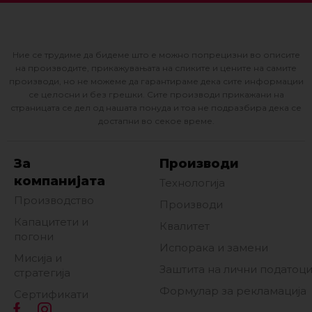
Ние се трудиме да бидеме што е можно попрецизни во описите
на производите, прикажувањата на сликите и цените на самите
производи, но не можеме да гарантираме дека сите информации
се целосни и без грешки. Сите производи прикажани на
страницата се дел од нашата понуда и тоа не подразбира дека се
достапни во секое време.
За
Производи
компанијата
Технологија
Производство
Производи
Капацитети и
Квалитет
погони
Испорака и замени
Мисија и
Заштита на лични податоц
стратегија
Формулар за рекламација
Сертификати