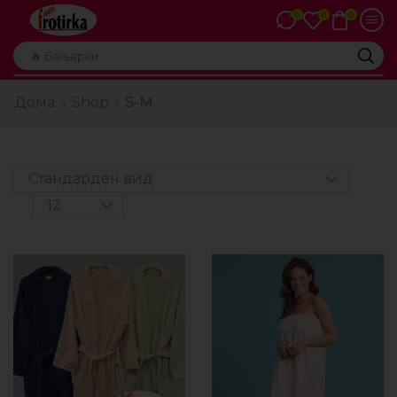
0
0
0
🔥 Бањарки
Дома
Shop
S-M