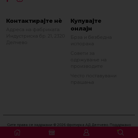
Контактирајте нè
Купувајте
онлајн
Адреса на фабриката:
Индустриска бр. 21, 2320
Брза и безбедна
Делчево
испорака
Совети за
одржување на
производите
Често поставувани
прашања
Сите права се задржани © 2026 Фротирка АД Делчево. Поддржано
од
Eon Marketing
.