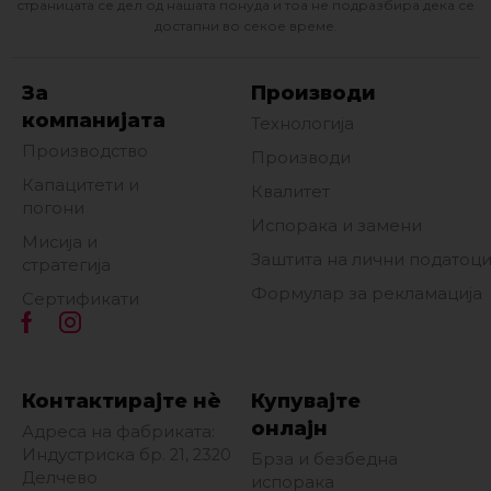
страницата се дел од нашата понуда и тоа не подразбира дека се
достапни во секое време.
За
Производи
компанијата
Технологија
Производство
Производи
Капацитети и
Квалитет
погони
Испорака и замени
Мисија и
Заштита на лични податоц
стратегија
Формулар за рекламација
Сертификати
Контактирајте нè
Купувајте
онлајн
Адреса на фабриката:
Индустриска бр. 21, 2320
Брза и безбедна
Делчево
испорака