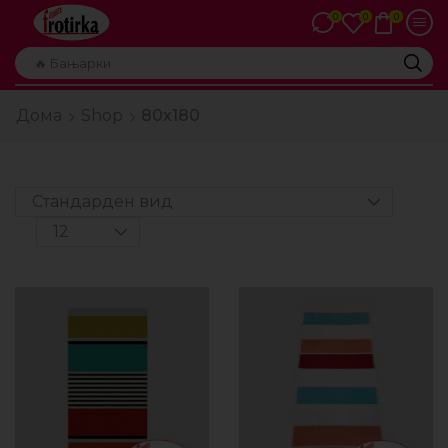
0
0
0
🔥 Бањарки
Дома
Shop
80x180