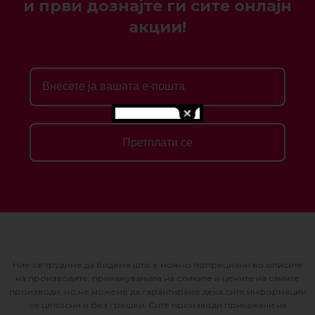
и први дознајте ги сите онлајн
акции!
Претплати се
Ние се трудиме да бидеме што е можно попрецизни во описите
на производите, прикажувањата на сликите и цените на самите
производи, но не можеме да гарантираме дека сите информации
се целосни и без грешки. Сите производи прикажани на