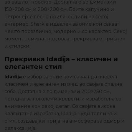
во вашиот простор. Достапна е во димензии
150×200 см и 200×200 см. Боите капучино и
петролеј се лесно прилагодливи на секој
ентериер. Shark е идеален за оние кои сакаат
нешто поразлично, модерно и со карактер. Секој
момент поминат под оваа прекривка е пријатен
и стилски.
Прекривка Idadija
–
класичен и
елегантен стил
Idadija
е избор за оние кои сакаат да внесеат
класичен и елегантен изглед во својата спална
соба. Достапна е во димензии 200×250 см,
погодна за поголеми кревети, и изработена со
внимание кон секој детал. Со својата висока
квалитетна изработка, Idadija нуди топлина и
стил, создавајќи пријатна атмосфера за одмор и
релаксација.