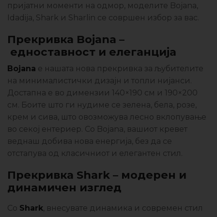
пријатни моменти на одмор, моделите Bojana,
Idadija, Shark и Sharlin се совршен избор за вас.
Прекривка Bojana
–
едноставност и елеганција
Bojana
е нашата нова прекривка за љубителите
на минималистички дизајн и топли нијанси.
Достапна е во димензии 140×190 см и 190×200
см. Боите што ги нудиме се зелена, бела, розе,
крем и сива, што овозможува лесно вклопување
во секој ентериер. Со Bojana, вашиот кревет
веднаш добива нова енергија, без да се
отстапува од класичниот и елегантен стил.
Прекривка Shark
–
модерен и
динамичен изглед
Со
Shark
, внесувате динамика и современ стил