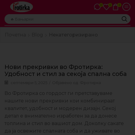
0
0
0
🔥 Бањарки
Почетна
Blog
Некатегоризирано
Нови прекривки во Фротирка:
Удобност и стил за секоја спална соба
септември 5, 2025
/
Објавено од
Фротирка
Во Фротирка со гордост ги претставуваме
нашите нови прекривки кои комбинираат
квалитет, удобност и модерен дизајн. Секој
детал е внимателно изработен за да донесе
топлина и стил во вашиот дом. Доколку сакате
да ја освежите спалната соба и да уживате во