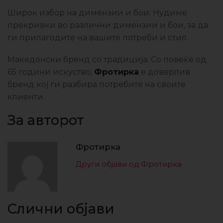
Широк избор на димензии и бои: Нудиме
прекривки во различни димензии и бои, за да
ги прилагодите на вашите потреби и стил.
Македонски бренд со традиција: Со повеќе од
65 години искуство,
Фротирка
е доверлив
бренд кој ги разбира потребите на своите
клиенти.
За авторот
Фротирка
Други објави од Фротирка
Слични објави