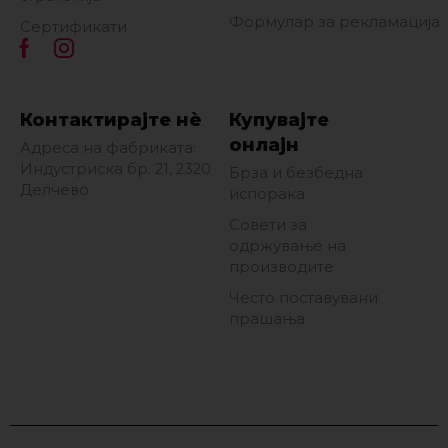
Формулар за рекламација
Сертификати
Контактирајте нè
Купувајте
онлајн
Адреса на фабриката:
Индустриска бр. 21, 2320
Брза и безбедна
Делчево
испорака
Совети за
одржување на
производите
Често поставувани
прашања