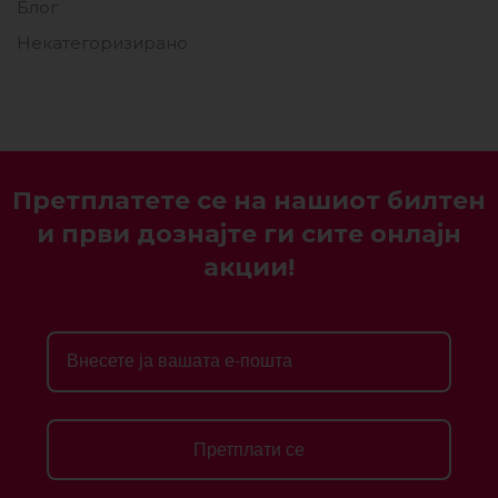
Блог
Некатегоризирано
Претплатете се на нашиот билтен
и први дознајте ги сите онлајн
акции!
Претплати се