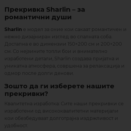
Прекривка Sharlin
–
за
романтични души
Sharlin
е модел за оние кои сакаат романтичен и
нежно дизајниран изглед во спалната соба.
Достапна е во димензии 150×200 см и 200×200
см. Со нејзините топли бои и внимателно
изработени детали, Sharlin создава пријатна и
уникатна атмосфера, совршена за релаксација и
одмор после долги денови.
Зошто да ги изберете нашите
прекривки?
Квалитетна изработка: Сите наши прекривки се
изработени од висококвалитетни материјали
кои обезбедуваат долготрајна издржливост и
удобност.