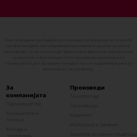
Ние се трудиме да бидеме што е можно попрецизни во описите
на производите, прикажувањата на сликите и цените на самите
производи, но не можеме да гарантираме дека сите информации
се целосни и без грешки. Сите производи прикажани на
страницата се дел од нашата понуда и тоа не подразбира дека се
достапни во секое време.
За
Производи
компанијата
Технологија
Производство
Производи
Капацитети и
Квалитет
погони
Испорака и замени
Мисија и
Заштита на лични податоц
стратегија