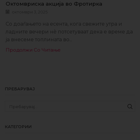
Октомвриска акција во Фротирка
октомври 3, 2025
Со доаѓањето на есента, кога свежите утра и
ладните вечери нè потсетуваат дека е време да
ја внесеме топлината во...
Продолжи Со Читање
ПРЕБАРУВАЈ
КАТЕГОРИИ