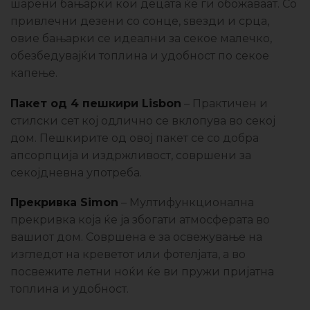
шарени бањарки кои децата ќе ги обожаваат. Со
привлечни дезени со сонце, ѕвезди и срца,
овие бањарки се идеални за секое малечко,
обезбедувајќи топлина и удобност по секое
капење.
Пакет од 4 пешкири Lisbon
– Практичен и
стилски сет кој одлично се вклопува во секој
дом. Пешкирите од овој пакет се со добра
апсорпција и издржливост, совршени за
секојдневна употреба.
Прекривка Simon
– Мултифункционална
прекривка која ќе ја збогати атмосферата во
вашиот дом. Совршена е за освежување на
изгледот на креветот или фотелјата, а во
посвежите летни ноќи ќе ви пружи пријатна
топлина и удобност.