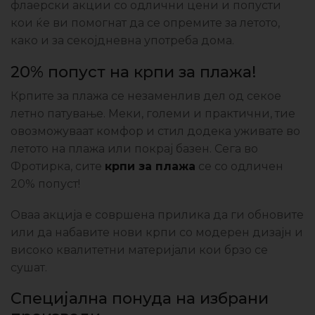
флаерски акции со одлични цени и попусти
кои ќе ви помогнат да се опремите за летото,
како и за секојдневна употреба дома.
20% попуст на крпи за плажа!
Крпите за плажа се незаменлив дел од секое
летно патување. Меки, големи и практични, тие
овозможуваат комфор и стил додека уживате во
летото на плажа или покрај базен. Сега во
Фротирка, сите
крпи за плажа
се со одличен
20% попуст!
Оваа акција е совршена прилика да ги обновите
или да набавите нови крпи со модерен дизајн и
високо квалитетни материјали кои брзо се
сушат.
Специјална понуда на избрани