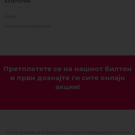
КАТЕГОРИИ
Блог
Некатегоризирано
Претплатете се на нашиот билтен
и први дознајте ги сите онлајн
акции!
Ние се трудиме да бидеме што е можно попрецизни во описите