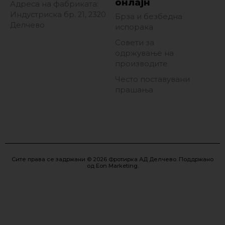
онлајн
Адреса на фабриката:
Индустриска бр. 21, 2320
Брза и безбедна
Делчево
испорака
Совети за
одржување на
производите
Често поставувани
прашања
Сите права се задржани © 2026 Фротирка АД Делчево. Поддржано
од
Eon Marketing
.