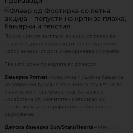
производи
Покрај крпите за плажа, во нашиот флаер ќе
најдете и други производи кои се одличен
избор за вашиот дом и секојдневна употреба.
Еве што може да најдете во флаерот:
Бањарка Roman
– Класична и удобна бањарка
со современ дизајн. Совршена за опуштање по
бањање или туширање, оваа бањарка е
изработена од квалитетен материјал кој
овозможува долготрајна употреба и лесно
одржување.
Детска бањарка Sun/Stars/Hearts
– Меки и