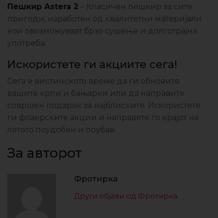
Пешкир Astera 2
– Класичен пешкир за сите
пригоди, изработен од квалитетни материјали
кои овозможуваат брзо сушење и долготрајна
употреба.
Искористете ги акциите сега!
Сега е вистинското време да ги обновите
вашите крпи и бањарки или да направите
совршен подарок за најблиските. Искористете
ги флаерските акции и направете го крајот на
летото поудобен и поубав.
За авторот
Фротирка
Други објави од Фротирка