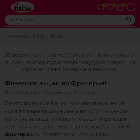
0
0
0
🔥 Бањарки
Почетна
Blog
Блог
Флаерски акции во Фротирка!
август 8, 2025
/
Објавено од
Фротирка
Летото полека се ближи кон својот крај, но сè
уште има време да уживате во топлите денови
на плажа или да ги освежите вашите домашни
текстили со квалитетни пешкири и бањарки. Во
Фротирка
ви подготвивме специјални