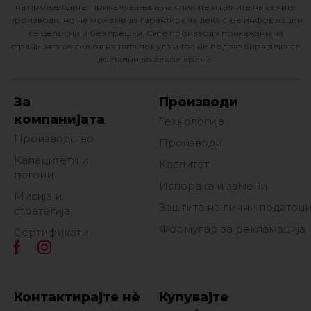
на производите, прикажувањата на сликите и цените на самите
производи, но не можеме да гарантираме дека сите информации
се целосни и без грешки. Сите производи прикажани на
страницата се дел од нашата понуда и тоа не подразбира дека се
достапни во секое време.
За
Производи
компанијата
Технологија
Производство
Производи
Капацитети и
Квалитет
погони
Испорака и замени
Мисија и
Заштита на лични податоц
стратегија
Формулар за рекламација
Сертификати
Контактирајте нè
Купувајте