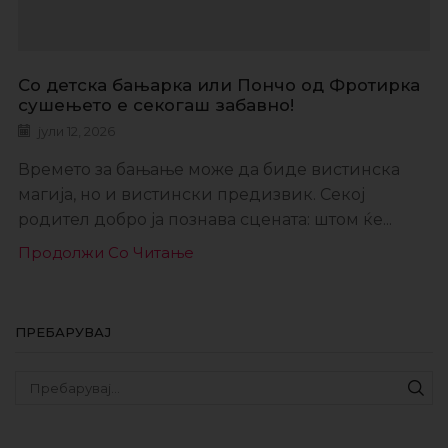
Со детска бањарка или Пончо од Фротирка
сушењето е секогаш забавно!
јули 12, 2026
Времето за бањање може да биде вистинска
магија, но и вистински предизвик. Секој
родител добро ја познава сцената: штом ќе...
Продолжи Со Читање
ПРЕБАРУВАЈ