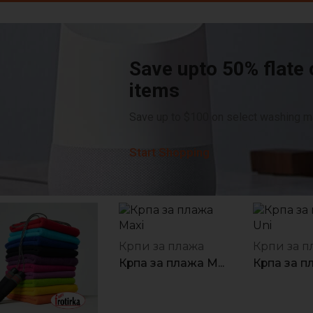
Save upto 50% flate 
items
Save up to $100 on select washing ma
Start Shopping
Крпи за плажа
Крпи за п
Крпа за плажа M...
Крпа за пл