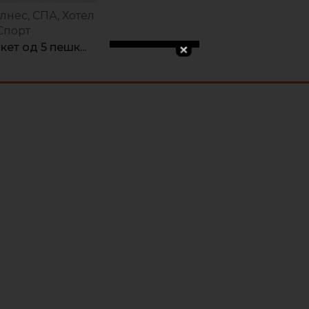
лнес, СПА, Хотел
Спорт
кет од 5 пешк...