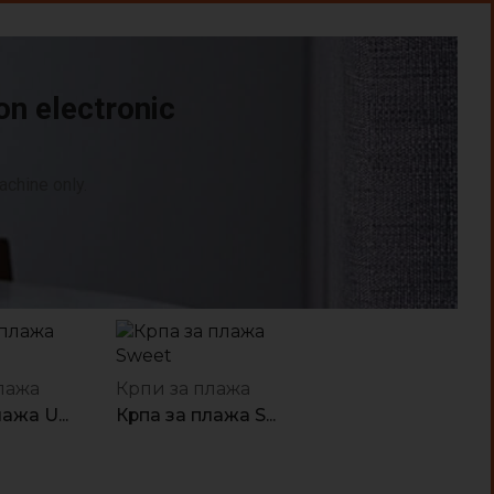
on electronic
chine only.
лажа
Крпи за плажа
ажа U...
Крпа за плажа S...