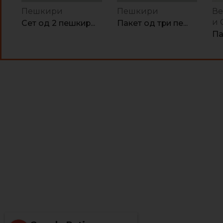
Пешкири
Пешкири
Ве
и 
Сет од 2 пешкир...
Пакет од три пе...
Па