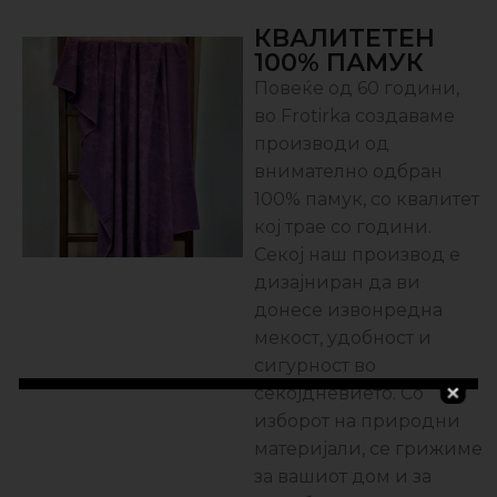
КВАЛИТЕТЕН
100% ПАМУК
Повеќе од 60 години,
во Frotirka создаваме
производи од
внимателно одбран
100% памук, со квалитет
кој трае со години.
Секој наш производ е
дизајниран да ви
донесе извонредна
мекост, удобност и
сигурност во
секојдневието. Со
изборот на природни
материјали, се грижиме
за вашиот дом и за