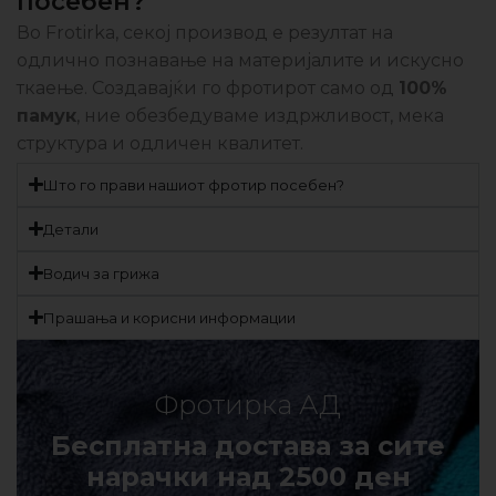
посебен?
Во Frotirka, секој производ е резултат на
одлично познавање на материјалите и искусно
ткаење. Создавајќи го фротирот само од
100%
памук
, ние обезбедуваме издржливост, мека
структура и одличен квалитет.
Што го прави нашиот фротир посебен?
Детали
Водич за грижа
Прашања и корисни информации
Фротирка АД
Бесплатна достава за сите
нарачки над 2500 ден