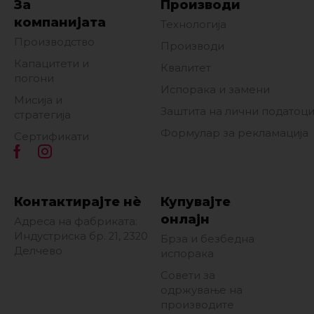
За
Производи
компанијата
Технологија
Производство
Производи
Капацитети и
Квалитет
погони
Испорака и замени
Мисија и
Заштита на лични податоц
стратегија
Формулар за рекламација
Сертификати
Контактирајте нè
Купувајте
онлајн
Адреса на фабриката:
Индустриска бр. 21, 2320
Брза и безбедна
Делчево
испорака
Совети за
одржување на
производите