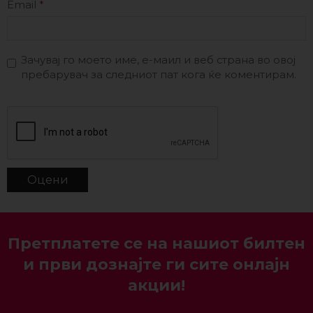
Email
*
Зачувај го моето име, е-маил и веб страна во овој
пребарувач за следниот пат кога ќе коментирам.
Претплатете се на нашиот билтен
и први дознајте ги сите онлајн
акции!