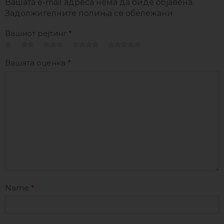
Вашата e-mail адреса нема да биде објавена.
Задолжителните полиња се обележани
Вашиот рејтинг
*
Вашата оценка
*
Name
*