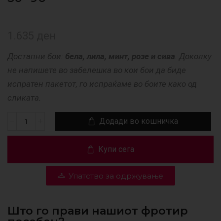
1.635
ден
Достапни бои:
бела, лила, минт, розе и сива
. Доколку
не напишете во забелешка во кои бои да биде
испратен пакетот, го испраќаме во боите како од
сликата.
Додади во кошничка
Купи сега
Упатство за одржување
Што го прави нашиот фротир