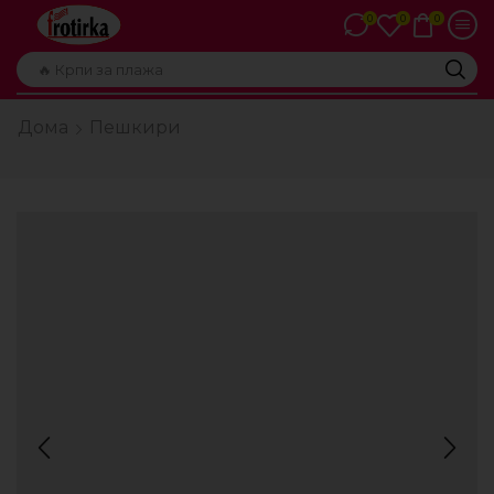
0
0
0
🔥 Крпи за плажа
Дома
Пешкири