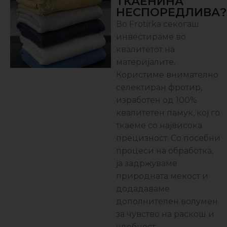
ТКАЕНИНА
НЕСПОРЕДЛИВА?
Во Frotirka секогаш
инвестираме во
квалитетот на
материјалите.
Користиме внимателно
селектиран фротир,
изработен од 100%
квалитетен памук, кој го
ткаеме со највисока
прецизност. Со посебни
процеси на обработка,
ја задржуваме
природната мекост и
додадаваме
дополнителен волумен
за чувство на раскош и
удобност.