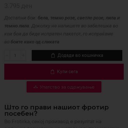
3.795
ден
Достапни бои:
бела, темно розе, светло розе, лила и
темно лила
. Доколку не напишете во забелешка во
кои бои да биде испратен пакетот, го испраќаме
во
боите како од сликата
Додади во кошничка
Купи сега
Упатство за одржување
Што го прави нашиот фротир
посебен?
Во Frotirka, секој производ е резултат на