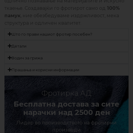
одлично познавање на материјалите и искусно
ткаење. Создавајќи го фротирот само од
100%
памук
, ние обезбедуваме издржливост, мека
структура и одличен квалитет.
Што го прави нашиот фротир посебен?
Детали
Водич за грижа
Прашања и корисни информации
Фротирка АД
Бесплатна достава за сите
нарачки над 2500 ден
Лидер во производството на фротирни
производи