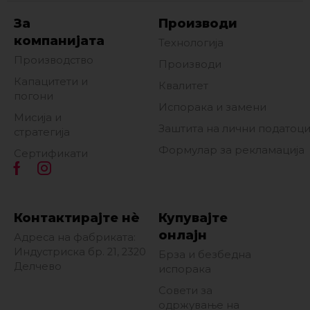
За
Производи
компанијата
Технологија
Производство
Производи
Капацитети и
Квалитет
погони
Испорака и замени
Мисија и
Заштита на лични податоц
стратегија
Формулар за рекламација
Сертификати
Контактирајте нè
Купувајте
онлајн
Адреса на фабриката:
Индустриска бр. 21, 2320
Брза и безбедна
Делчево
испорака
Совети за
одржување на