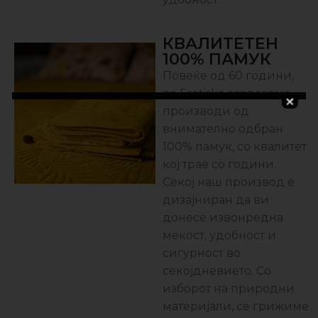
КВАЛИТЕТЕН
100% ПАМУК
Повеќе од 60 години,
во Frotirka создаваме
производи од
внимателно одбран
100% памук, со квалитет
кој трае со години.
Секој наш производ е
дизајниран да ви
донесе извонредна
мекост, удобност и
сигурност во
секојдневието. Со
изборот на природни
материјали, се грижиме