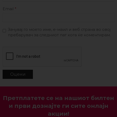
Email
*
Зачувај го моето име, е-маил и веб страна во овој
пребарувач за следниот пат кога ќе коментирам.
Претплатете се на нашиот билтен
и први дознајте ги сите онлајн
акции!