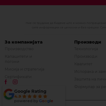
Ние се трудиме да бидеме што е можно попрецизни 
сите информации се целосни и без грешки. Сите
За компанијата
Производи
Производство
Технологија
Капацитети и
Производи
погони
Квалитет
Мисија и стратегија
Испорака и за
Сертификати
Заштита на лич
Формулар за р
Google Rating
4.9
powered by
G
o
o
g
l
e