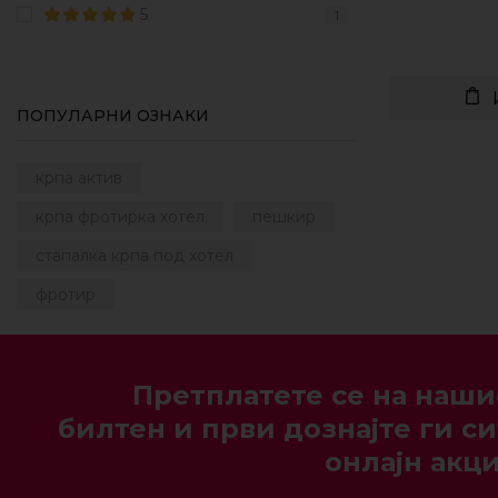
5
1
ПОПУЛАРНИ ОЗНАКИ
крпа актив
крпа фротирка хотел
пешкир
стапалка крпа под хотел
фротир
Претплатете се на наши
билтен и први дознајте ги си
онлајн акци