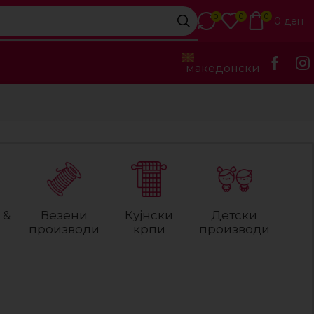
0
0
0
0
ден
македонски
 &
Везени
Кујнски
Детски
производи
крпи
производи