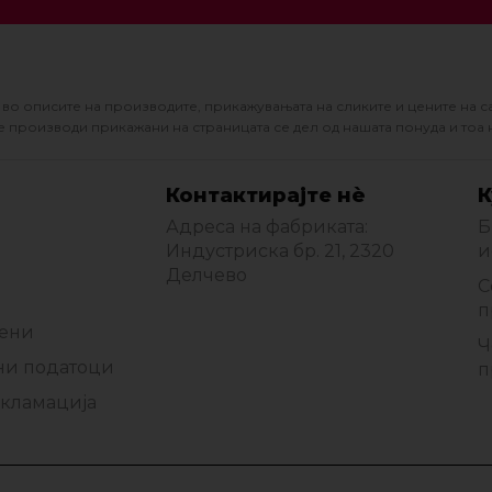
во описите на производите, прикажувањата на сликите и цените на с
 производи прикажани на страницата се дел од нашата понуда и тоа 
Контактирајте нè
К
Адреса на фабриката:
Б
Индустриска бр. 21, 2320
и
Делчево
С
п
мени
Ч
ни податоци
п
екламација