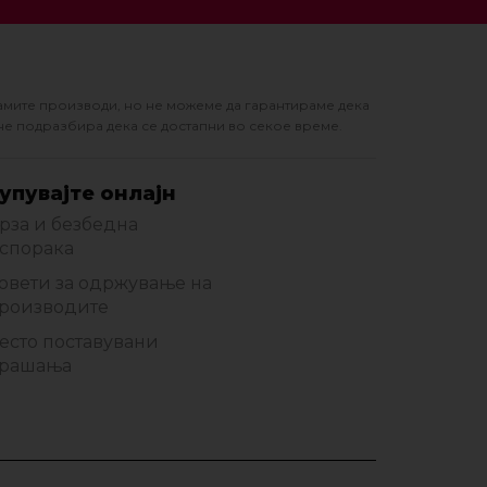
амите производи, но не можеме да гарантираме дека
не подразбира дека се достапни во секое време.
упувајте онлајн
рза и безбедна
спорака
овети за одржување на
роизводите
есто поставувани
рашања