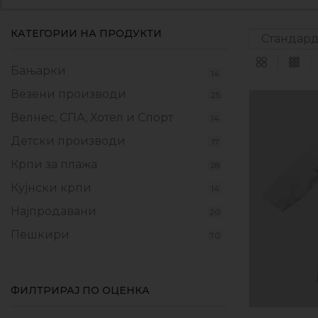
КАТЕГОРИИ НА ПРОДУКТИ
Бањарки
14
Везени производи
25
Велнес, СПА, Хотел и Спорт
14
Детски производи
17
Крпи за плажа
28
Кујнски крпи
14
Најпродавани
20
Пешкири
70
Прекривки
17
Производи од флаер
9
ФИЛТРИРАЈ ПО ОЦЕНКА
Промотивни пакети
10