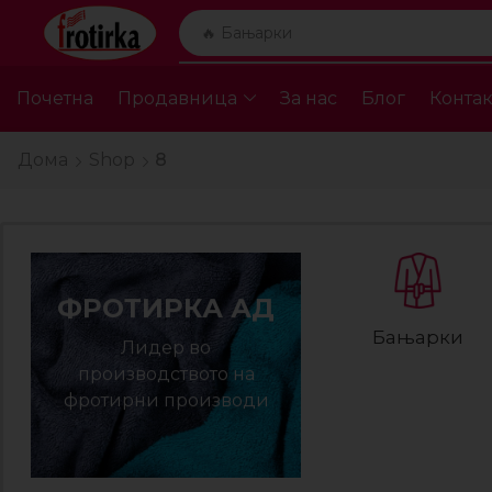
🔥 Бањарки
Почетна
Продавница
За нас
Блог
Контак
Дома
Shop
8
ФРОТИРКА АД
Бањарки
Лидер во
производството на
фротирни производи