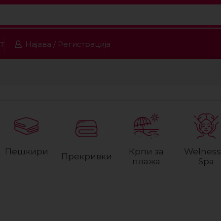
т
Најава / Регистрација
Пешкири
Крпи за
Welness
Прекривки
плажа
Spa