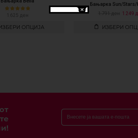
Бањарка Bella
Бањарка Sun/Stars/
1.791
ден
1.249
д
1.625
ден
ИЗБЕРИ ОПЦИЈА
ИЗБЕРИ ОПЦ
от
те
и!