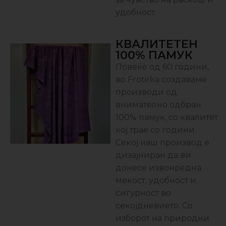
удобност.
КВАЛИТЕТЕН
100% ПАМУК
Повеќе од 60 години,
во Frotirka создаваме
производи од
внимателно одбран
100% памук, со квалитет
кој трае со години.
Секој наш производ е
дизајниран да ви
донесе извонредна
мекост, удобност и
сигурност во
секојдневието. Со
изборот на природни