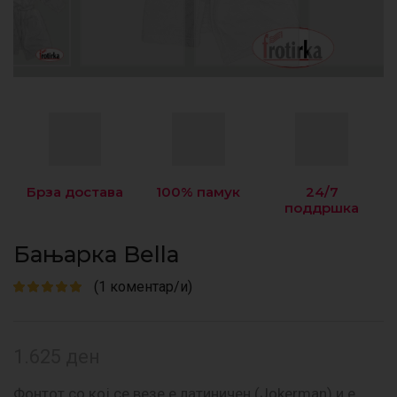
Брза достава
100% памук
24/7
поддршка
Бањарка Bella
(
1
коментар/и)
1.625
ден
Фонтот со кој се везе е латиничен (Jokerman) и е