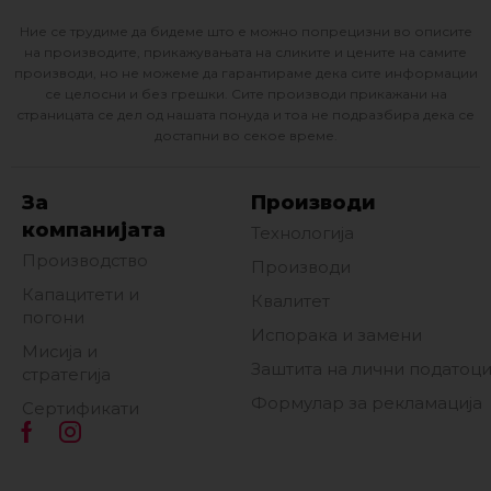
Ние се трудиме да бидеме што е можно попрецизни во описите
на производите, прикажувањата на сликите и цените на самите
производи, но не можеме да гарантираме дека сите информации
се целосни и без грешки. Сите производи прикажани на
страницата се дел од нашата понуда и тоа не подразбира дека се
достапни во секое време.
За
Производи
компанијата
Технологија
Производство
Производи
Капацитети и
Квалитет
погони
Испорака и замени
Мисија и
Заштита на лични податоц
стратегија
Формулар за рекламација
Сертификати