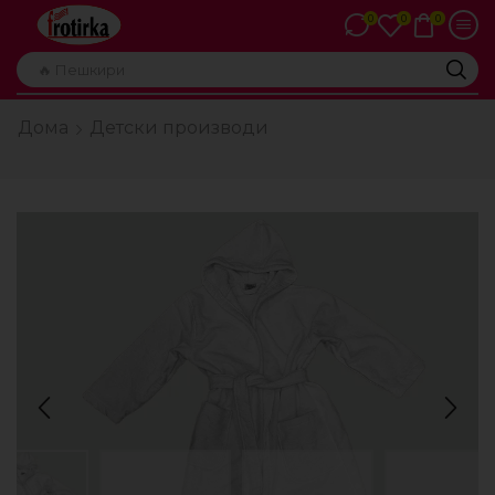
0
0
0
🔥 Пешкири
Дома
Детски производи