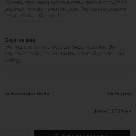
Со овој производ нудиме специјална опција за
везење име или краток текст (оставете празно
за да остане без вез)
Боја на вез
Напишете со која боја да биде извезен. Во
спротивно, бојата на натписот ќе биде по наш
избор.
1x
Бањарка Bella
1.625 ден
Износ
1.625 ден
Додади во кошничка