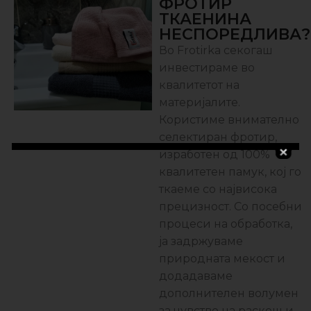
ФРОТИР
ТКАЕНИНА
НЕСПОРЕДЛИВА?
Во Frotirka секогаш
инвестираме во
квалитетот на
материјалите.
Користиме внимателно
селектиран фротир,
изработен од 100%
квалитетен памук, кој го
ткаеме со највисока
прецизност. Со посебни
процеси на обработка,
ја задржуваме
природната мекост и
додадаваме
дополнителен волумен
за чувство на раскош и