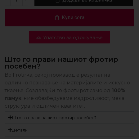
Купи сега
Упатство за одржување
Што го прави нашиот фротир
посебен?
Во Frotirka, секој производ е резултат на
одлично познавање на материјалите и искусно
ткаење. Создавајќи го фротирот само од
100%
памук
, ние обезбедуваме издржливост, мека
структура и одличен квалитет.
Што го прави нашиот фротир посебен?
Детали