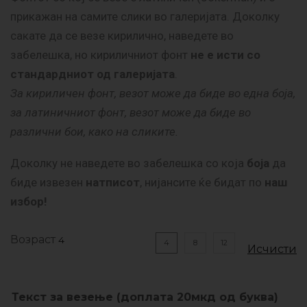
прикажан на самите слики во галеријата. Доколку
сакате да се везе кирилично, наведете во
забелешка, но кириличниот фонт
не е исти со
стандардниот од галеријата
.
За кириличен фонт, везот може да биде во една боја,
за латиничниот фонт, везот може да биде во
различни бои, како на сликите.
Доколку не наведете во забелешка со која
боја
да
биде извезен
натписот
, нијансите ќе бидат по
наш
избор!
Возраст
4
8
12
Исчисти
Текст за везење (доплата 20мкд од буква)