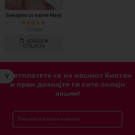
Бањарка со капче Maya
765
ден
ИЗБЕРИ
ОПЦИЈА
Претплатете се на нашиот билтен
и први дознајте ги сите онлајн
акции!