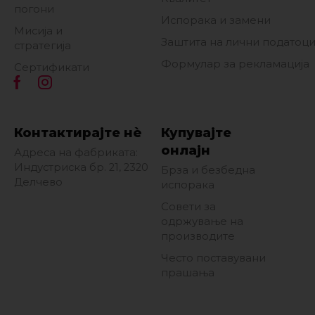
погони
Испорака и замени
Мисија и
Заштита на лични податоц
стратегија
Формулар за рекламација
Сертификати
Контактирајте нè
Купувајте
онлајн
Адреса на фабриката:
Индустриска бр. 21, 2320
Брза и безбедна
Делчево
испорака
Совети за
одржување на
производите
Често поставувани
прашања