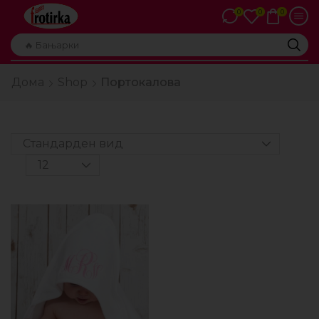
0
0
0
🔥 Бањарки
Дома
Shop
Портокалова