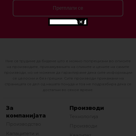
Претплати се
Ние се трудиме да бидеме што е можно попрецизни во описите
на производите, прикажувањата на сликите и цените на самите
производи, но не можеме да гарантираме дека сите информации
се целосни и без грешки. Сите производи прикажани на
страницата се дел од нашата понуда и тоа не подразбира дека се
достапни во секое време.
За
Производи
компанијата
Технологија
Производство
Производи
Капацитети и
Квалитет