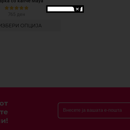
рка со капче Maya
765
ден
ИЗБЕРИ ОПЦИЈА
от
те
и!