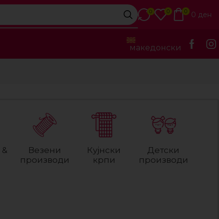
0
0
0
0
ден
македонски
 &
Везени
Кујнски
Детски
производи
крпи
производи