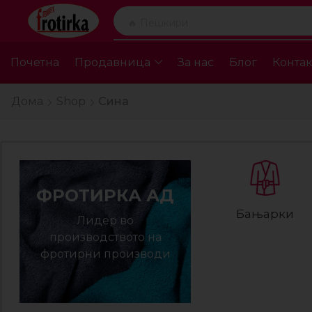
🔥 Пешкири
Почетна
Продавница
За нас
Блог
Контак
Дома
Shop
Сина
ФРОТИРКА АД
Бањарки
Лидер во
производството на
фротирни производи