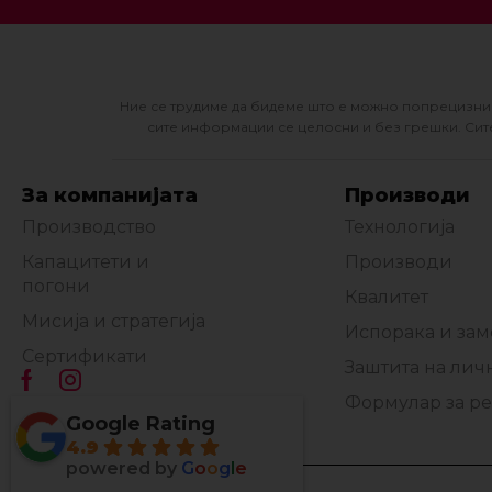
Ние се трудиме да бидеме што е можно попрецизни 
сите информации се целосни и без грешки. Сите
За компанијата
Производи
Производство
Технологија
Капацитети и
Производи
погони
Квалитет
Мисија и стратегија
Испорака и за
Сертификати
Заштита на лич
Формулар за р
Google Rating
4.9
powered by
G
o
o
g
l
e