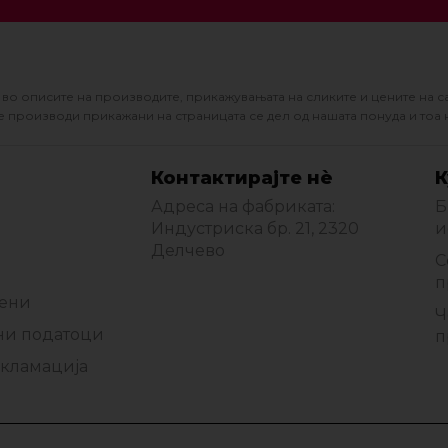
во описите на производите, прикажувањата на сликите и цените на с
 производи прикажани на страницата се дел од нашата понуда и тоа 
Контактирајте нè
К
Адреса на фабриката:
Б
Индустриска бр. 21, 2320
и
Делчево
С
п
мени
Ч
ни податоци
п
екламација