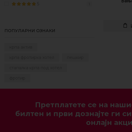
Бања
5
1
ПОПУЛАРНИ ОЗНАКИ
крпа актив
крпа фротирка хотел
пешкир
стапалка крпа под хотел
фротир
Претплатете се на наши
билтен и први дознајте ги си
онлајн акци