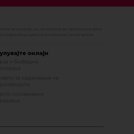
амите производи, но не можеме да гарантираме дека
не подразбира дека се достапни во секое време.
упувајте онлајн
рза и безбедна
спорака
овети за одржување на
роизводите
есто поставувани
рашања