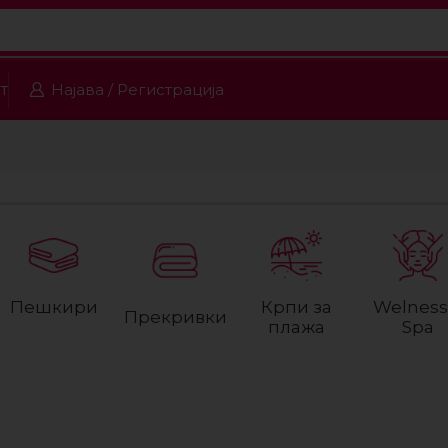
т
Најава / Регистрација
Пешкири
Крпи за
Welness
Прекривки
плажа
Spa