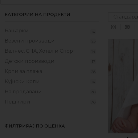
КАТЕГОРИИ НА ПРОДУКТИ
Бањарки
14
Везени производи
25
Велнес, СПА, Хотел и Спорт
14
Детски производи
17
Крпи за плажа
28
Кујнски крпи
14
Најпродавани
20
Пешкири
70
Прекривки
17
Производи од флаер
9
ФИЛТРИРАЈ ПО ОЦЕНКА
Промотивни пакети
10