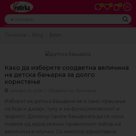
0
0
0
Почетна
Blog
Блог
Како да изберете соодветна величина
на детска бањарка за долго
користење
јануари 22, 2026
/
Објавено од
Фротирка
Изборот на детска бањарка не е само прашање
на боја и дизајн, туку и на функционалност и
трајност. Доколку сакате бањарката да се носи
повеќе од една сезона, правилниот избор на
величина е клучен. Со неколку едноставни