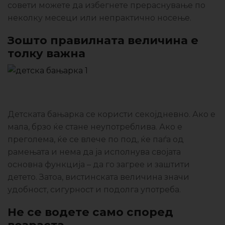
совети можете да избегнете прераснување по
неколку месеци или непрактично носење.
Зошто правилната величина е
толку важна
Детската бањарка се користи секојдневно. Ако е
мала, брзо ќе стане неупотреблива. Ако е
преголема, ќе се влече по под, ќе паѓа од
рамењата и нема да ја исполнува својата
основна функција – да го загрее и заштити
детето. Затоа, вистинската величина значи
удобност, сигурност и подолга употреба.
Не се водете само според
возраста