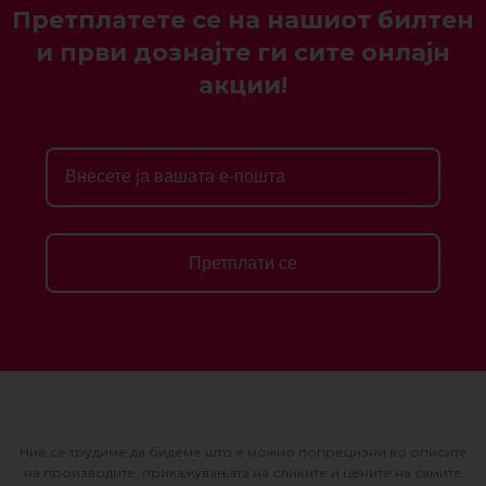
Претплатете се на нашиот билтен
и први дознајте ги сите онлајн
акции!
Претплати се
Ние се трудиме да бидеме што е можно попрецизни во описите
на производите, прикажувањата на сликите и цените на самите