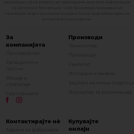
производи, но не можеме да гарантираме дека сите информации
се целосни и без грешки. Сите производи прикажани на
страницата се дел од нашата понуда и тоа не подразбира дека се
достапни во секое време.
За
Производи
компанијата
Технологија
Производство
Производи
Капацитети и
Квалитет
погони
Испорака и замени
Мисија и
Заштита на лични податоц
стратегија
Формулар за рекламација
Сертификати
Контактирајте нè
Купувајте
онлајн
Адреса на фабриката: