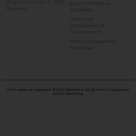
Индустриска бр. 21, 2320
Брза и безбедна
Делчево
испорака
Совети за
одржување на
производите
Често поставувани
прашања
Сите права се задржани © 2026 Фротирка АД Делчево. Поддржано
од
Eon Marketing
.