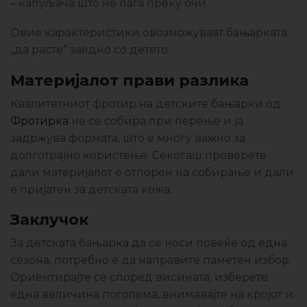
– капуљача што не паѓа преку очи
Овие карактеристики овозможуваат бањарката
„да расте“ заедно со детето.
Материјалот прави разлика
Квалитетниот фротир на детските бањарки од
Фротирка
не се собира при перење и ја
задржува формата, што е многу важно за
долготрајно користење. Секогаш проверете
дали материјалот е отпорен на собирање и дали
е пријатен за детската кожа.
Заклучок
За детската бањарка да се носи повеќе од една
сезона, потребно е да направите паметен избор.
Ориентирајте се според висината, изберете
една величина поголема, внимавајте на кројот и