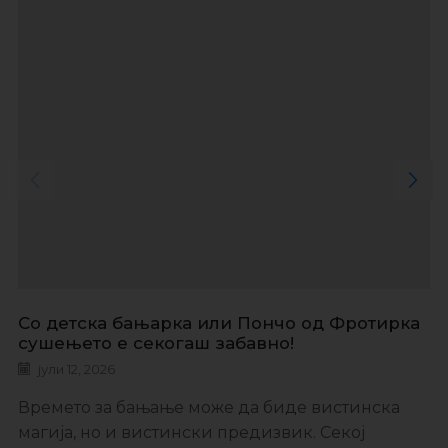
Со детска бањарка или Пончо од Фротирка
сушењето е секогаш забавно!
јули 12, 2026
Времето за бањање може да биде вистинска
магија, но и вистински предизвик. Секој