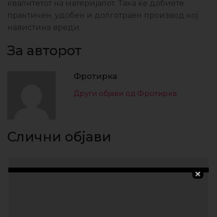
квалитетот на материјалот. Така ќе добиете
практичен, удобен и долготраен производ кој
навистина вреди.
За авторот
Фротирка
Други објави од Фротирка
Слични објави