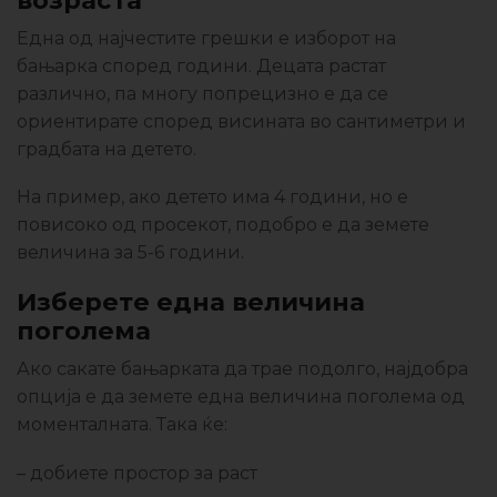
Една од најчестите грешки е изборот на
бањарка според години. Децата растат
различно, па многу попрецизно е да се
ориентирате според висината во сантиметри и
градбата на детето.
На пример, ако детето има 4 години, но е
повисоко од просекот, подобро е да земете
величина за 5-6 години.
Изберете една величина
поголема
Ако сакате бањарката да трае подолго, најдобра
опција е да земете една величина поголема од
моменталната. Така ќе:
– добиете простор за раст