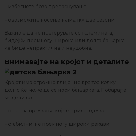
– избегнете брзо прераснување
– овозможите носење најмалку две сезони
Важно е да не претерувате со големината,
бидејќи премногу широка или долга бањарка
ќе биде непрактична и неудобна.
Внимавајте на кројот и деталите
Кројот има огромно влијание врз тоа колку
долго ќе може да се носи бањарката. Побарајте
модели со:
– појас за врзување кој се прилагодува
– стабилни, не премногу широки ракави