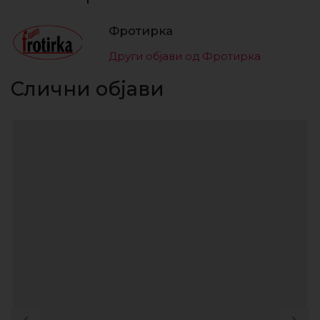
Фротирка
Други објави од Фротирка
Слични објави