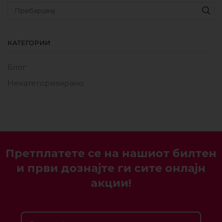
КАТЕГОРИИ
Блог
Некатегоризирано
Претплатете се на нашиот билтен
и први дознајте ги сите онлајн
акции!