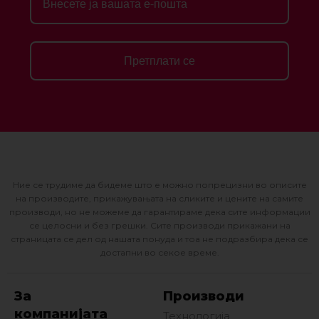
Претплати се
Ние се трудиме да бидеме што е можно попрецизни во описите
на производите, прикажувањата на сликите и цените на самите
производи, но не можеме да гарантираме дека сите информации
се целосни и без грешки. Сите производи прикажани на
страницата се дел од нашата понуда и тоа не подразбира дека се
достапни во секое време.
За
Производи
компанијата
Технологија