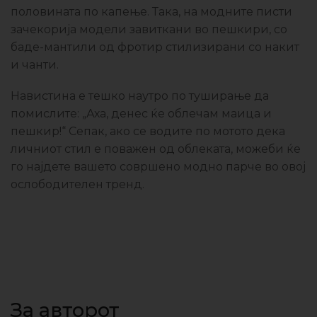
половината по капење. Така, на модните писти
зачекорија модели завиткани во пешкири, со
баде-мантили од фротир стилизирани со накит
и чанти.
Навистина е тешко наутро по туширање да
помислите: „Аха, денес ќе облечам маица и
пешкир!“ Сепак, ако се водите по мотото дека
личниот стил е поважен од облеката, можеби ќе
го најдете вашето совршено модно парче во овој
ослободителен тренд.
За авторот