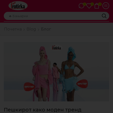
0
0
0
🔥 Бањарки
Почетна
Blog
Блог
Пешкирот како моден тренд