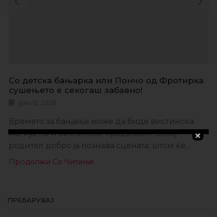
Со детска бањарка или Пончо од Фротирка
сушењето е секогаш забавно!
јули 12, 2026
Времето за бањање може да биде вистинска
магија, но и вистински предизвик. Секој
родител добро ја познава сцената: штом ќе...
Продолжи Со Читање
ПРЕБАРУВАЈ