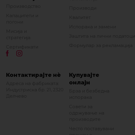
Производство
Производи
Капацитети и
Квалитет
погони
Испорака и замени
Мисија и
Заштита на лични податоц
стратегија
Формулар за рекламација
Сертификати
Контактирајте нè
Купувајте
онлајн
Адреса на фабриката:
Индустриска бр. 21, 2320
Брза и безбедна
Делчево
испорака
Совети за
одржување на
производите
Често поставувани
прашања