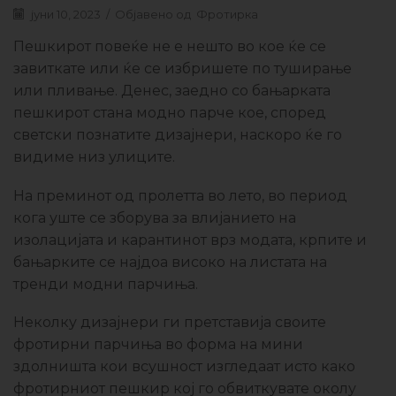
јуни 10, 2023
/
Објавено од
Фротирка
Пешкирот повеќе не е нешто во кое ќе се
завиткате или ќе се избришете по туширање
или пливање. Денес, заедно со бањарката
пешкирот стана модно парче кое, според
светски познатите дизајнери, наскоро ќе го
видиме низ улиците.
На преминот од пролетта во лето, во период
кога уште се зборува за влијанието на
изолацијата и карантинот врз модата, крпите и
бањарките се најдоа високо на листата на
тренди модни парчиња.
Неколку дизајнери ги претставија своите
фротирни парчиња во форма на мини
здолништа кои всушност изгледаат исто како
фротирниот пешкир кој го обвиткувате околу