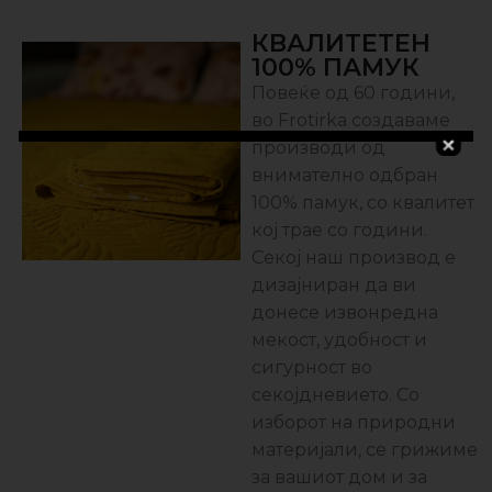
КВАЛИТЕТЕН
100% ПАМУК
Повеќе од 60 години,
во Frotirka создаваме
производи од
внимателно одбран
100% памук, со квалитет
кој трае со години.
Секој наш производ е
дизајниран да ви
донесе извонредна
мекост, удобност и
сигурност во
секојдневието. Со
изборот на природни
материјали, се грижиме
за вашиот дом и за