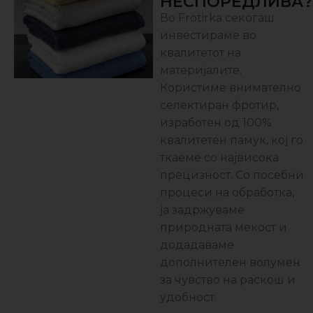
НЕСПОРЕДЛИВА?
Во Frotirka секогаш
инвестираме во
квалитетот на
материјалите.
Користиме внимателно
селектиран фротир,
изработен од 100%
квалитетен памук, кој го
ткаеме со највисока
прецизност. Со посебни
процеси на обработка,
ја задржуваме
природната мекост и
додадаваме
дополнителен волумен
за чувство на раскош и
удобност.