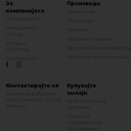
За
Производи
компанијата
Технологија
Производство
Производи
Капацитети и
Квалитет
погони
Испорака и замени
Мисија и
Заштита на лични податоц
стратегија
Формулар за рекламација
Сертификати
Контактирајте нè
Купувајте
онлајн
Адреса на фабриката:
Индустриска бр. 21, 2320
Брза и безбедна
Делчево
испорака
Совети за
одржување на
производите