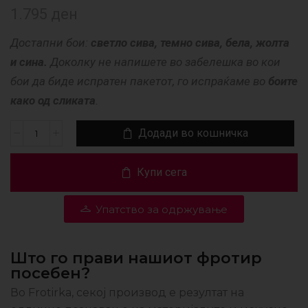
1.795
ден
Достапни бои:
светло сива, темно сива, бела, жолта
и сина.
Доколку не напишете во забелешка во кои
бои да биде испратен пакетот, го испраќаме во
боите
како од сликата
.
Додади во кошничка
Купи сега
Упатство за одржување
Што го прави нашиот фротир
посебен?
Во Frotirka, секој производ е резултат на