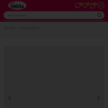
0
0
0
🔥 Бањарки
Дома
Пешкири