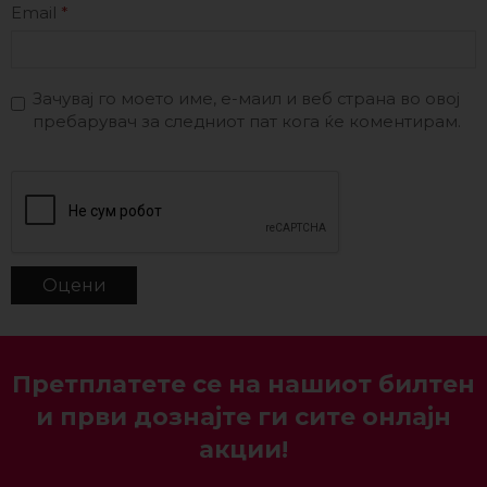
Email
*
Зачувај го моето име, е-маил и веб страна во овој
пребарувач за следниот пат кога ќе коментирам.
Претплатете се на нашиот билтен
и први дознајте ги сите онлајн
акции!