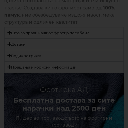
одлично познавање на материјалите и искусно
ткаење. Создавајќи го фротирот само од
100%
памук
, ние обезбедуваме издржливост, мека
структура и одличен квалитет.
Што го прави нашиот фротир посебен?
Детали
Водич за грижа
Прашања и корисни информации
Фротирка АД
Бесплатна достава за сите
нарачки над 2500 ден
Лидер во производството на фротирни
производи