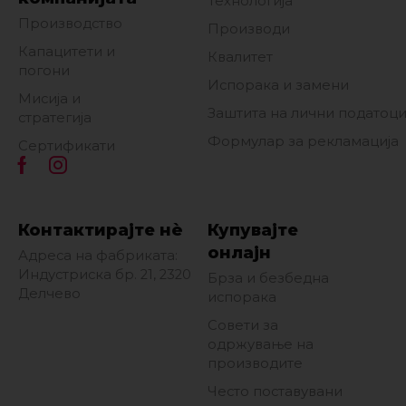
Технологија
Производство
Производи
Капацитети и
Квалитет
погони
Испорака и замени
Мисија и
Заштита на лични податоц
стратегија
Формулар за рекламација
Сертификати
Контактирајте нè
Купувајте
онлајн
Адреса на фабриката:
Индустриска бр. 21, 2320
Брза и безбедна
Делчево
испорака
Совети за
одржување на
производите
Често поставувани