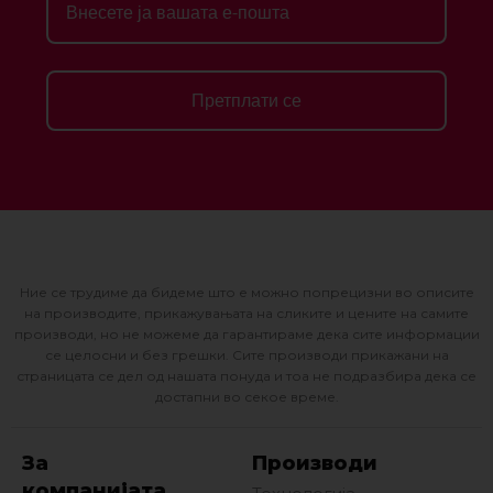
Претплати се
Ние се трудиме да бидеме што е можно попрецизни во описите
на производите, прикажувањата на сликите и цените на самите
производи, но не можеме да гарантираме дека сите информации
се целосни и без грешки. Сите производи прикажани на
страницата се дел од нашата понуда и тоа не подразбира дека се
достапни во секое време.
За
Производи
компанијата