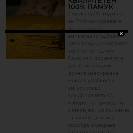
КВАЛИТЕТЕН
100% ПАМУК
Повеќе од 60 години,
во Frotirka создаваме
производи од
внимателно одбран
100% памук, со квалитет
кој трае со години.
Секој наш производ е
дизајниран да ви
донесе извонредна
мекост, удобност и
сигурност во
секојдневието. Со
изборот на природни
материјали, се грижиме
за вашиот дом и за
подобра, поздравa
иднина за сите нас.