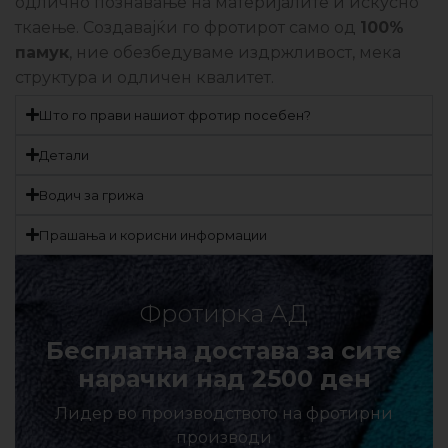
одлично познавање на материјалите и искусно
ткаење. Создавајќи го фротирот само од
100%
памук
, ние обезбедуваме издржливост, мека
структура и одличен квалитет.
Што го прави нашиот фротир посебен?
Детали
Водич за грижа
Прашања и корисни информации
Фротирка АД
Бесплатна достава за сите
нарачки над 2500 ден
Лидер во производството на фротирни
производи