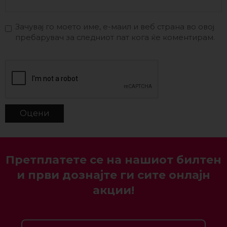
Зачувај го моето име, е-маил и веб страна во овој
пребарувач за следниот пат кога ќе коментирам.
Претплатете се на нашиот билтен
и први дознајте ги сите онлајн
акции!