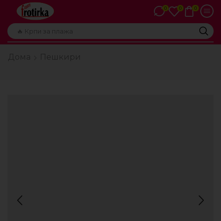
0
0
0
🔥 Пешкири
Дома
Пешкири