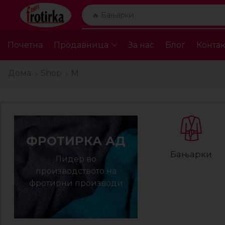
🔥 Бањарки
Почетна
Продавница
За нас
Блог
Контак
Дома
Shop
M
ФРОТИРКА АД
Бањарки
Лидер во
производството на
фротирни производи