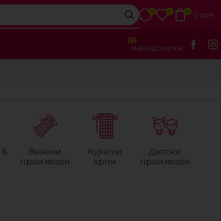
0
0
0
0
ден
македонски
 &
Везени
Кујнски
Детски
производи
крпи
производи