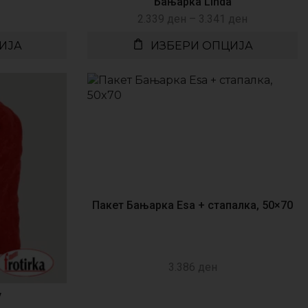
Бањарка Linda
2.339
ден
–
3.341
ден
ИЈА
ИЗБЕРИ ОПЦИЈА
Пакет Бањарка Esa + стапалка, 50×70
3.386
ден
y