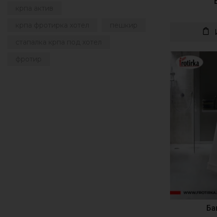
крпа актив
крпа фротирка хотел
пешкир
стапалка крпа под хотел
фротир
Ба