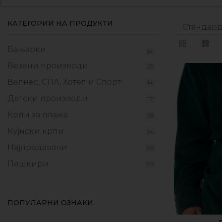
КАТЕГОРИИ НА ПРОДУКТИ
Бањарки
14
Везени производи
25
Велнес, СПА, Хотел и Спорт
14
Детски производи
17
Крпи за плажа
28
Кујнски крпи
14
Најпродавани
20
Пешкири
70
Прекривки
17
Производи од флаер
9
ПОПУЛАРНИ ОЗНАКИ
Промотивни пакети
10