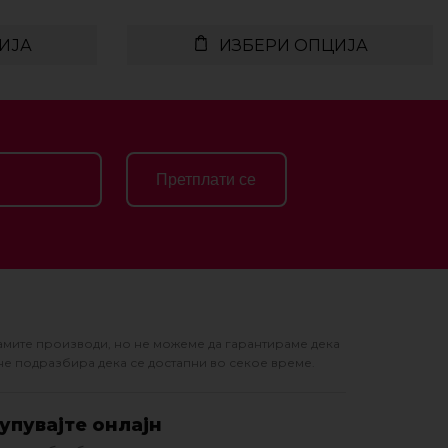
ИЈА
ИЗБЕРИ ОПЦИЈА
Претплати се
амите производи, но не можеме да гарантираме дека
не подразбира дека се достапни во секое време.
упувајте онлајн