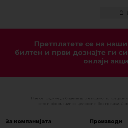
Претплатете се на наши
билтен и први дознајте ги си
онлајн акци
Ние се трудиме да бидеме што е можно попрецизни 
сите информации се целосни и без грешки. Сите
За компанијата
Производи