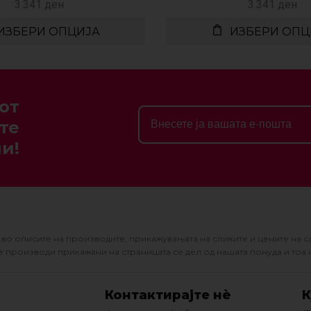
3.341
ден
3.341
ден
ИЗБЕРИ ОПЦИЈА
ИЗБЕРИ ОПЦ
от
те
и!
во описите на производите, прикажувањата на сликите и цените на с
 производи прикажани на страницата се дел од нашата понуда и тоа 
Контактирајте нè
К