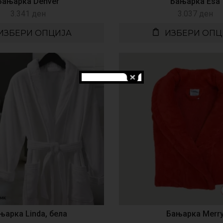
Бањарка Denver
Бањарка Esa
3.341
ден
3.037
ден
ИЗБЕРИ ОПЦИЈА
ИЗБЕРИ ОПЦ
њарка Linda, бела
Бањарка Merr