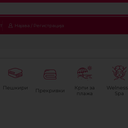
т
Најава / Регистрација
Пешкири
Крпи за
Welness
Прекривки
плажа
Spa