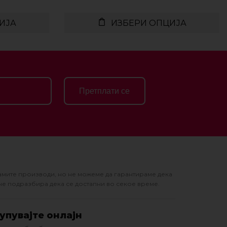
ИЈА
ИЗБЕРИ ОПЦИЈА
Претплати се
амите производи, но не можеме да гарантираме дека
не подразбира дека се достапни во секое време.
упувајте онлајн