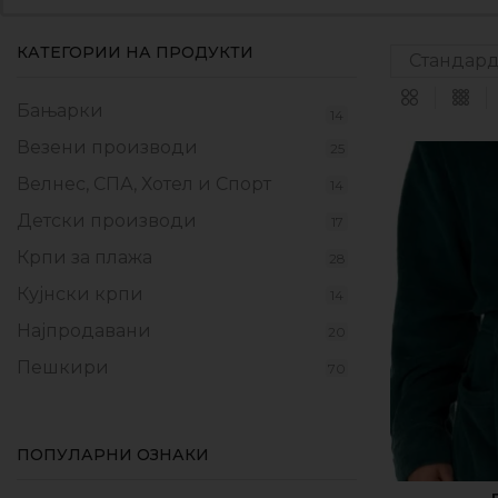
КАТЕГОРИИ НА ПРОДУКТИ
Бањарки
14
Везени производи
25
Велнес, СПА, Хотел и Спорт
14
Детски производи
17
Крпи за плажа
28
Кујнски крпи
14
Најпродавани
20
Пешкири
70
Прекривки
17
Производи од флаер
9
ПОПУЛАРНИ ОЗНАКИ
Промотивни пакети
10