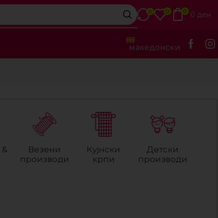
0
0
0
0
ден
македонски
 &
Везени
Кујнски
Детски
производи
крпи
производи