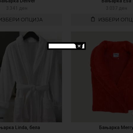
Бањарка Denver
Бањарка Esa
3.341
ден
3.037
ден
ИЗБЕРИ ОПЦИЈА
ИЗБЕРИ ОПЦ
њарка Linda, бела
Бањарка Merr