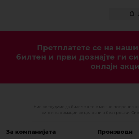
Претплатете се на наши
билтен и први дознајте ги си
онлајн акци
Ние се трудиме да бидеме што е можно попрецизни 
сите информации се целосни и без грешки. Сите
За компанијата
Производи