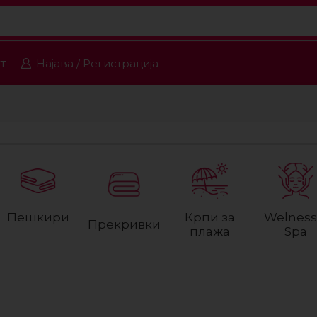
т
Најава / Регистрација
Пешкири
Крпи за
Welness
Прекривки
плажа
Spa