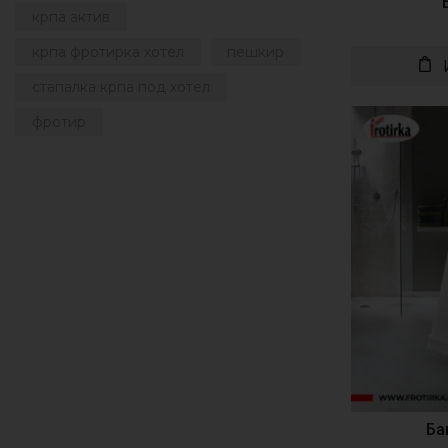
крпа актив
крпа фротирка хотел
пешкир
стапалка крпа под хотел
фротир
Ба