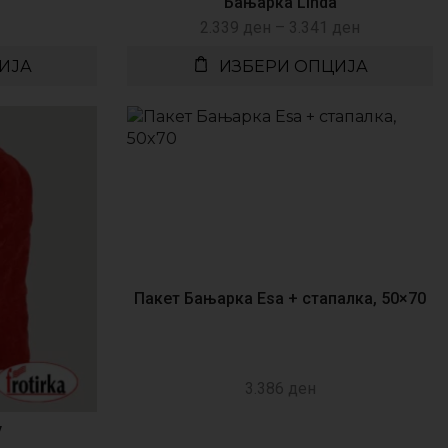
Бањарка Linda
2.339
ден
–
3.341
ден
ИЈА
ИЗБЕРИ ОПЦИЈА
Пакет Бањарка Esa + стапалка, 50×70
3.386
ден
y