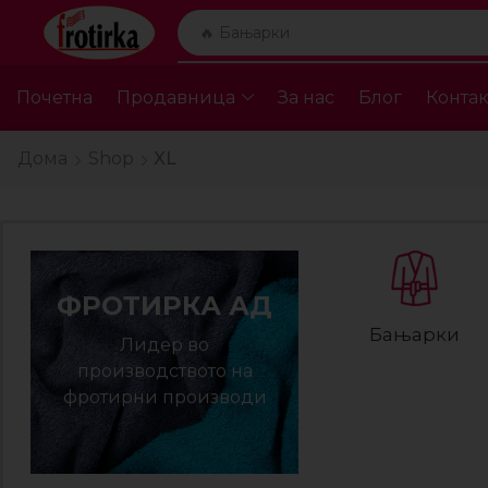
🔥 Бањарки
Почетна
Продавница
За нас
Блог
Контак
Дома
Shop
XL
ФРОТИРКА АД
Бањарки
Лидер во
производството на
фротирни производи