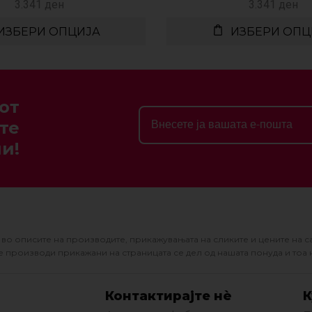
3.341
ден
3.341
ден
ИЗБЕРИ ОПЦИЈА
ИЗБЕРИ ОПЦ
от
те
и!
во описите на производите, прикажувањата на сликите и цените на с
 производи прикажани на страницата се дел од нашата понуда и тоа 
Контактирајте нè
К