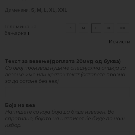
Димензии:
S, M, L, XL, XXL
Големина на
S
M
L
XL
XXL
бањарка
Исчисти
Текст за везење(доплата 20мкд од буква)
Со овој производ нудиме специјална опција за
везење име или краток текст (оставете празно
за да остане без вез)
Боја на вез
Напишете со која боја да биде извезен. Во
спротивно, бојата на натписот ќе биде по наш
избор.