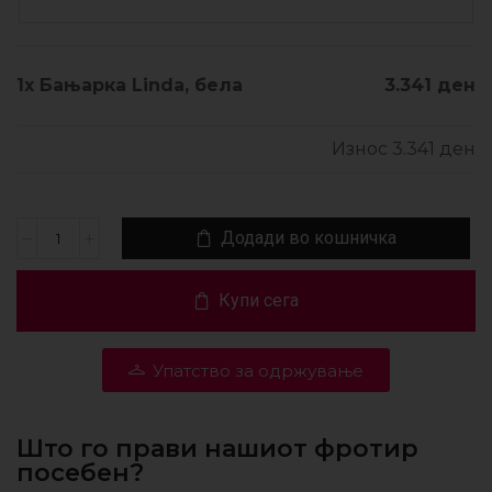
1x
Бањарка Linda, бела
3.341 ден
Износ
3.341 ден
Додади во кошничка
Купи сега
Упатство за одржување
Што го прави нашиот фротир
посебен?