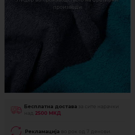
производи
Бесплатна достава
за сите нарачки
над
2500 МКД
Рекламација
во рок од 7 денови.