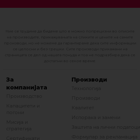
Ние се трудиме да бидеме што е можно попрецизни во описите
на производите, прикажувањата на сликите и цените на самите
производи, но не можеме да гарантираме дека сите информации
се целосни и без грешки. Сите производи прикажани на
страницата се дел од нашата понуда и тоа не подразбира дека се
достапни во секое време.
За
Производи
компанијата
Технологија
Производство
Производи
Капацитети и
Квалитет
погони
Испорака и замени
Мисија и
Заштита на лични податоц
стратегија
Формулар за рекламација
Сертификати