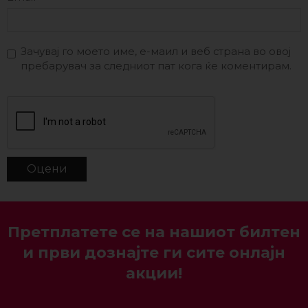
Зачувај го моето име, е-маил и веб страна во овој
пребарувач за следниот пат кога ќе коментирам.
Претплатете се на нашиот билтен
и први дознајте ги сите онлајн
акции!