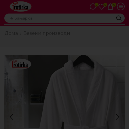
0
0
0
🔥 Бањарки
Дома
Везени производи