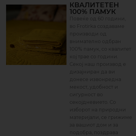
КВАЛИТЕТЕН
100% ПАМУК
Повеќе од 60 години,
во Frotirka создаваме
производи од
внимателно одбран
100% памук, со квалитет
кој трае со години.
Секој наш производ е
дизајниран да ви
донесе извонредна
мекост, удобност и
сигурност во
секојдневието. Со
изборот на природни
материјали, се грижиме
за вашиот дом и за
подобра, поздравa