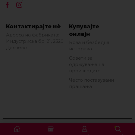
Контактирајте нè
Купувајте
онлајн
Адреса на фабриката:
Индустриска бр. 21, 2320
Брза и безбедна
Делчево
испорака
Совети за
одржување на
производите
Често поставувани
прашања
Сите права се задржани © 2026 Фротирка АД Делчево. Поддржано
3.341
ден
Избери Опција
од
Eon Marketing
.