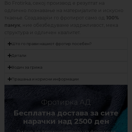
Во Frotirka, секој производ е резултат на
одлично познавање на материјалите и искусно
ткаење. Создавајќи го фротирот само од
100%
памук
, ние обезбедуваме издржливост, мека
структура и одличен квалитет.
Што го прави нашиот фротир посебен?
Детали
Водич за грижа
Прашања и корисни информации
Фротирка АД
Бесплатна достава за сите
нарачки над 2500 ден
Лидер во производството на фротирни