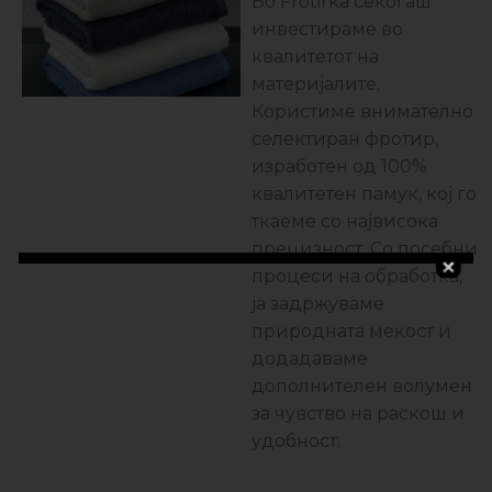
Во Frotirka секогаш
инвестираме во
квалитетот на
материјалите.
Користиме внимателно
селектиран фротир,
изработен од 100%
квалитетен памук, кој го
ткаеме со највисока
прецизност. Со посебни
процеси на обработка,
ја задржуваме
природната мекост и
додадаваме
дополнителен волумен
за чувство на раскош и
удобност.