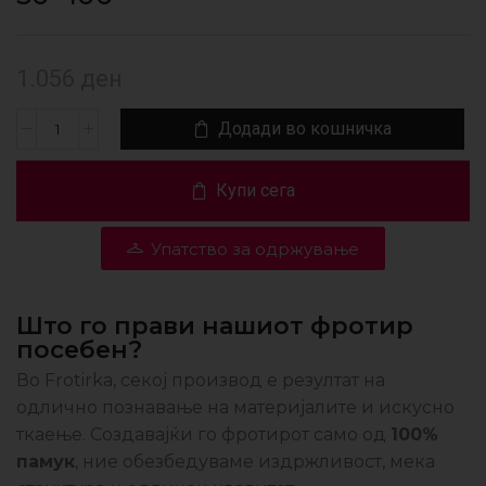
1.056
ден
Додади во кошничка
Купи сега
Упатство за одржување
Што го прави нашиот фротир
посебен?
Во Frotirka, секој производ е резултат на
одлично познавање на материјалите и искусно
ткаење. Создавајќи го фротирот само од
100%
памук
, ние обезбедуваме издржливост, мека