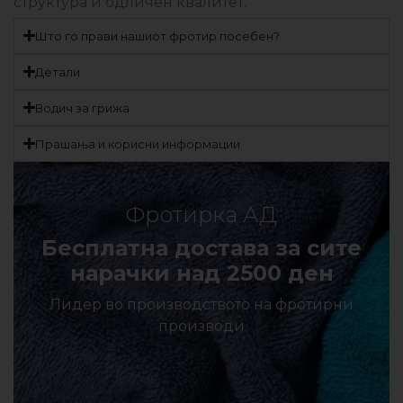
структура и одличен квалитет.
Што го прави нашиот фротир посебен?
Детали
Водич за грижа
Прашања и корисни информации
Фротирка АД
Бесплатна достава за сите
нарачки над 2500 ден
Лидер во производството на фротирни
производи