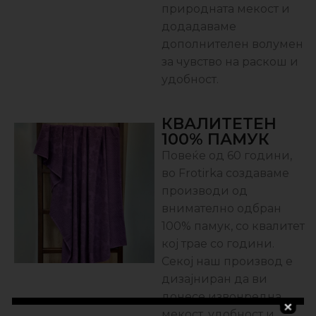
природната мекост и
додадаваме
дополнителен волумен
за чувство на раскош и
удобност.
КВАЛИТЕТЕН
100% ПАМУК
Повеќе од 60 години,
во Frotirka создаваме
производи од
внимателно одбран
100% памук, со квалитет
кој трае со години.
Секој наш производ е
дизајниран да ви
донесе извонредна
мекост, удобност и