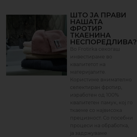
ШТО ЈА ПРАВИ
НАШАТА
ФРОТИР
ТКАЕНИНА
НЕСПОРЕДЛИВА?
Во Frotirka секогаш
инвестираме во
квалитетот на
материјалите.
Користиме внимателно
селектиран фротир,
изработен од 100%
квалитетен памук, кој го
ткаеме со највисока
прецизност. Со посебни
процеси на обработка,
ја задржуваме