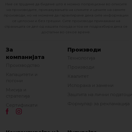
Ние се трудиме да бидеме што е можно попрецизни во описите
на производите, прикажувањата на сликите и цените на самите
производи, но не можеме да гарантираме дека сите информации
се целосни и без грешки. Сите производи прикажани на
страницата се дел од нашата понуда и тоа не подразбира дека се
достапни во секое време.
За
Производи
компанијата
Технологија
Производство
Производи
Капацитети и
Квалитет
погони
Испорака и замени
Мисија и
Заштита на лични податоц
стратегија
Формулар за рекламација
Сертификати