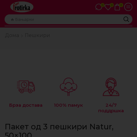
0
0
0
🔥 Бањарки
Дома
Пешкири
Брза достава
100% памук
24/7
поддршка
Пакет од 3 пешкири Natur,
50×100