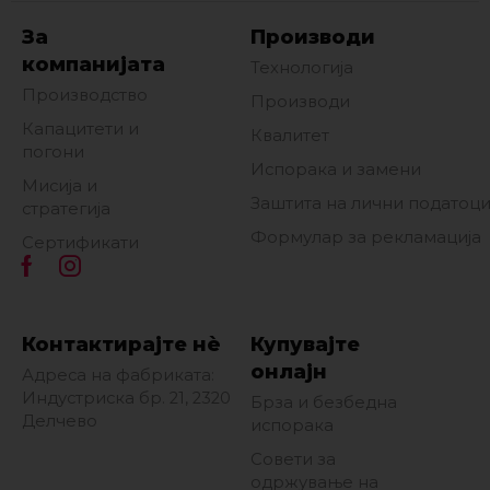
За
Производи
компанијата
Технологија
Производство
Производи
Капацитети и
Квалитет
погони
Испорака и замени
Мисија и
Заштита на лични податоц
стратегија
Формулар за рекламација
Сертификати
Контактирајте нè
Купувајте
онлајн
Адреса на фабриката:
Индустриска бр. 21, 2320
Брза и безбедна
Делчево
испорака
Совети за
одржување на