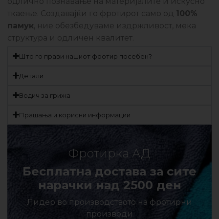
одлично познавање на материјалите и искусно
ткаење. Создавајќи го фротирот само од
100%
памук
, ние обезбедуваме издржливост, мека
структура и одличен квалитет.
Што го прави нашиот фротир посебен?
Детали
Водич за грижа
Прашања и корисни информации
Фротирка АД
Бесплатна достава за сите
нарачки над 2500 ден
Лидер во производството на фротирни
производи