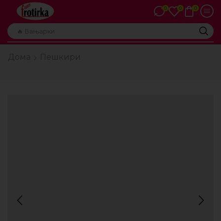
0
0
0
🔥 Бањарки
Дома
Пешкири