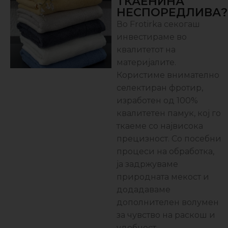
ТКАЕНИНА
НЕСПОРЕДЛИВА?
Во Frotirka секогаш
инвестираме во
квалитетот на
материјалите.
Користиме внимателно
селектиран фротир,
изработен од 100%
квалитетен памук, кој го
ткаеме со највисока
прецизност. Со посебни
процеси на обработка,
ја задржуваме
природната мекост и
додадаваме
дополнителен волумен
за чувство на раскош и
удобност.