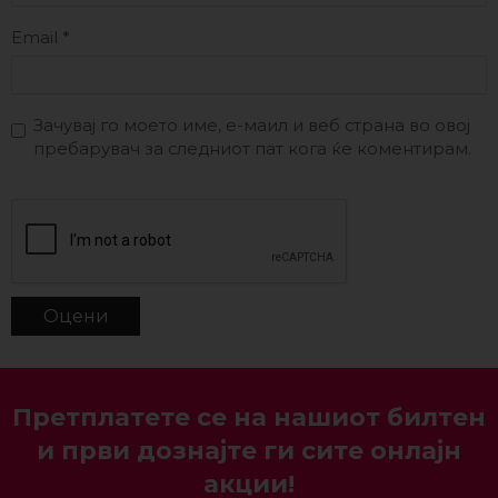
Email
*
Зачувај го моето име, е-маил и веб страна во овој
пребарувач за следниот пат кога ќе коментирам.
Претплатете се на нашиот билтен
и први дознајте ги сите онлајн
акции!