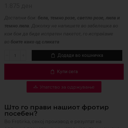
1.875
ден
Достапни бои:
бела, темно розе, светло розе, лила и
темно лила
. Доколку не напишете во забелешка во
кои бои да биде испратен пакетот, го испраќаме
во
боите како од сликата
Додади во кошничка
Купи сега
Упатство за одржување
Што го прави нашиот фротир
посебен?
Во Frotirka, секој производ е резултат на