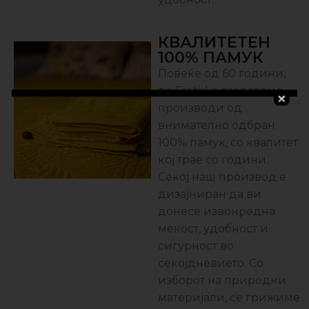
КВАЛИТЕТЕН
100% ПАМУК
Повеќе од 60 години,
во Frotirka создаваме
производи од
внимателно одбран
100% памук, со квалитет
кој трае со години.
Секој наш производ е
дизајниран да ви
донесе извонредна
мекост, удобност и
сигурност во
секојдневието. Со
изборот на природни
материјали, се грижиме